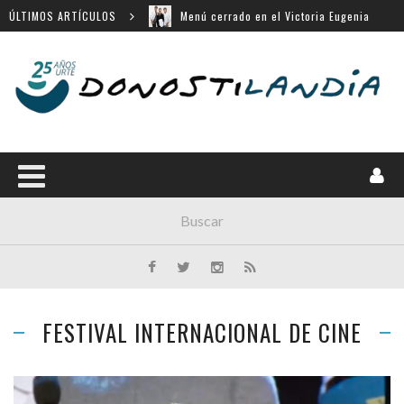
Menú cerrado en el Victoria Eugenia
ÚLTIMOS ARTÍCULOS
14 largometrajes para «New Directors»
«Chicas tristes» en Horizontes Latinos de
San Sebastián
«Búnker», en Sección Oficial de Venecia
Movistar Plus apuesta por SSIFF
FESTIVAL INTERNACIONAL DE CINE