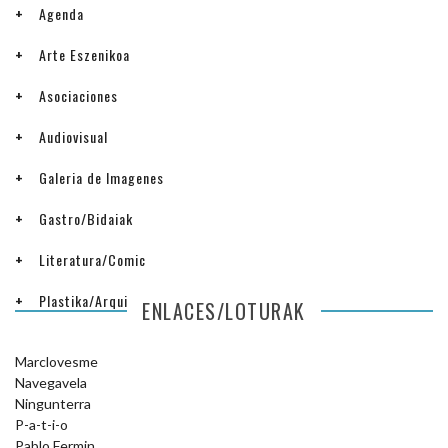
Agenda
Arte Eszenikoa
Asociaciones
Audiovisual
Galeria de Imagenes
Gastro/Bidaiak
Literatura/Comic
Plastika/Arquitectura
ENLACES/LOTURAK
Marclovesme
Navegavela
Ningunterra
P-a-t-i-o
Pablo Fermin