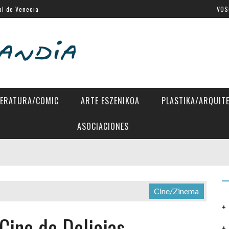
al de Venecia
VOS
stia
a Eugenia
 Directors»
tes Latinos de San Sebastián
TERATURA/COMIC
ARTE ESZENIKOA
PLASTIKA/ARQUIT
ASOCIACIONES
Cine/Zinema
Cine de Delicias