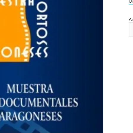
Ur
Ar