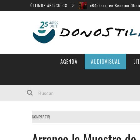
ÚLTIMOS ARTÍCULOS
«Búnker», en Sección Ofici
Werner Herzog Premio Dono
Menú cerrado en el Victori
14 largometrajes para «New
«Chicas tristes» en Horizon
AGENDA
AUDIOVISUAL
LI
COMPARTIR
Arranca la Muestra de 