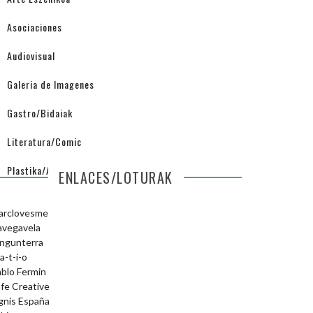
Asociaciones
Audiovisual
Galeria de Imagenes
Gastro/Bidaiak
Literatura/Comic
Plastika/Arquitectura
ENLACES/LOTURAK
arclovesme
avegavela
ngunterra
a-t-i-o
blo Fermin
fe Creative
gnis España