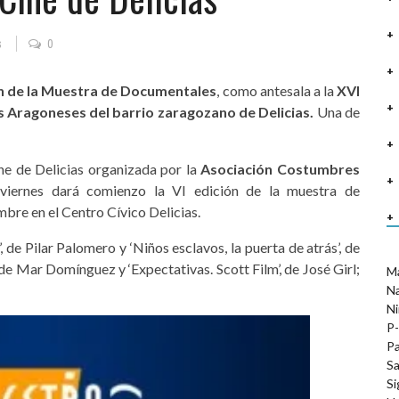
s
0
ón de la Muestra de Documentales
, como antesala a la
XVI
 Aragoneses del barrio zaragozano de Delicias.
Una de
ne de Delicias organizada por la
Asociación Costumbres
 viernes dará comienzo la VI edición de la muestra de
mbre en el Centro Cívico Delicias.
 de Pilar Palomero y ‘Niños esclavos, la puerta de atrás’, de
, de Mar Domínguez y ‘Expectativas. Scott Film’, de José Girl;
M
N
Ni
P-
Pa
Sa
Si