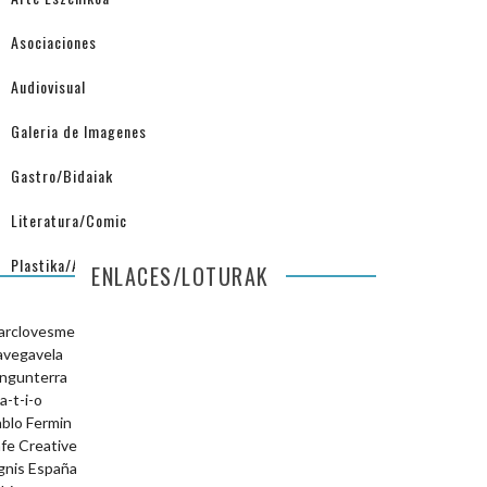
Asociaciones
Audiovisual
Galeria de Imagenes
Gastro/Bidaiak
Literatura/Comic
Plastika/Arquitectura
ENLACES/LOTURAK
arclovesme
avegavela
ngunterra
a-t-i-o
blo Fermin
fe Creative
gnis España