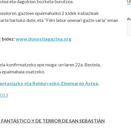
ustea eta dagokion bozketa burutzea.
Ur
 ondoren, gazteen epaimahaiko 2 kidek irabazleak
Ar
te hartuko dute, eta “Film labur onenari gazte saria” eman
t bidez:
www.donostiagaztea.org
a konfirmatzeko epe muga: urriaren 22a. Bestela,
da epaimahaia osatzeko.
antasiazko eta Beldurrezko Zinemaren Astea.
E FANTÁSTICO Y DE TERROR DE SAN SEBASTIÁN