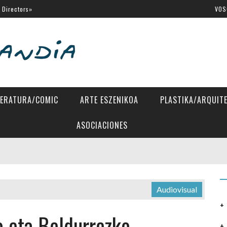
 Directors»
VOS
tes Latinos de San Sebastián
al de Venecia
SSIFF
a Eugenia
TERATURA/COMIC
ARTE ESZENIKOA
PLASTIKA/ARQUIT
ASOCIACIONES
Audiovisual
o eta Beldurrezko