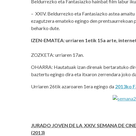
Beldurrezko eta Fantasiazko hainbat film labur ik
– XXIV. Beldurrezko eta Fantasiazko astea amaitu
ezagutzera emateko egingo den prentsaurrekoan par
beharko dute.
IZEN-EMATEA: urriaren 1etik 15a arte, interne
ZOZKETA: urriaren 17an.
OHARRA: Hautatuak izan direnak bertaratuko direl
baztertu egingo dira eta itxaron zerrendara joko 
Urriaren 26tik azaroaren 1era egingo da
2013ko F
JURADO JOVEN DE LA XXIV. SEMANA DE CIN
(2013)