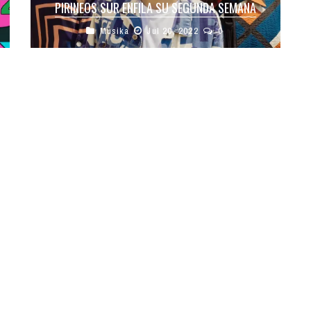
PIRINEOS SUR ENFILA SU SEGUNDA SEMANA
Musika
Jul 20, 2022
0
La música vuelve este jueves al escenario
flotante de Lanuza en la segunda semana de la
XXIX edición del Festival ...