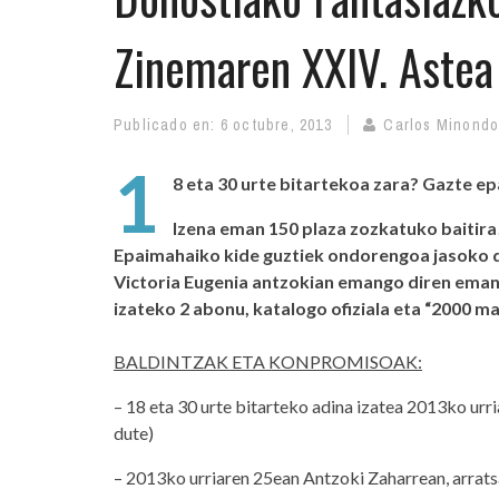
Zinemaren XXIV. Astea
Publicado en:
6 octubre, 2013
Carlos Minond
1
8 eta 30 urte bitartekoa zara?
Gazte ep
Izena eman 150 plaza zozkatuko baitira
Epaimahaiko kide guztiek ondorengoa jasoko d
Victoria Eugenia antzokian emango diren emana
izateko 2 abonu, katalogo ofiziala eta “2000 ma
BALDINTZAK ETA KONPROMISOAK:
– 18 eta 30 urte bitarteko adina izatea 2013ko ur
dute)
– 2013ko urriaren 25ean Antzoki Zaharrean, arrats