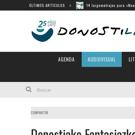
ÚLTIMOS ARTÍCULOS
14 largometrajes para «New
«Chicas tristes» en Horizon
«Búnker», en Sección Ofici
Movistar Plus apuesta por 
Menú cerrado en el Victori
AGENDA
AUDIOVISUAL
LI
COMPARTIR
Donostiako Fantasiazk