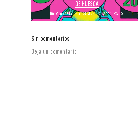
DE HUESCA
Cine/Zinema
Jun 10, 2021
0
El Festival Internacional de Cine de Huesca
arranca este viernes 11 de junio su 49ª edición.
La cita cinematográfica, que ...
Sin comentarios
Deja un comentario