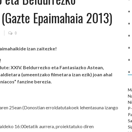
 (Gazte Epaimahaia 2013)
o
0
aimahaikide izan zaitezke!
!
ute: XXIV. Beldurrezko eta Fantasiazko Astean,
ldietara (umeentzako filmetara izan ezik) joan ahal
níacos” fanzine berezia.
M
N
Ni
riaren 25ean (Donostian erroldatutakoek lehentasuna izango
P-
Pa
Sa
aldeko 16:00etatik aurrera, proiektatuko diren
Si