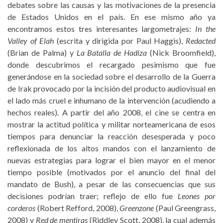
debates sobre las causas y las motivaciones de la presencia
de Estados Unidos en el país. En ese mismo año ya
encontramos estos tres interesantes largometrajes:
In the
Valley of Elah
(escrita y dirigida por Paul Haggis),
Redacted
(Brian de Palma) y
La Batalla de Hadiza
(Nick Broomfield),
donde descubrimos el recargado pesimismo que fue
generándose en la sociedad sobre el desarrollo de la Guerra
de Irak provocado por la incisión del producto audiovisual en
el lado más cruel e inhumano de la intervención (acudiendo a
hechos reales). A partir del año 2008, el cine se centra en
mostrar la actitud política y militar norteamericana de esos
tiempos para denunciar la reacción desesperada y poco
reflexionada de los altos mandos con el lanzamiento de
nuevas estrategias para lograr el bien mayor en el menor
tiempo posible (motivados por el anuncio del final del
mandato de Bush), a pesar de las consecuencias que sus
decisiones podrían traer; reflejo de ello fue
Leones por
corderos
(Robert Refford, 2008),
Greenzone
(Paul Greengrass,
2008) y
Red de mentiras
(Riddley Scott, 2008), la cual además