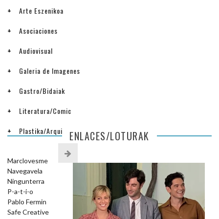
Arte Eszenikoa
Asociaciones
Audiovisual
Galeria de Imagenes
Gastro/Bidaiak
Literatura/Comic
Plastika/Arquitectura
ENLACES/LOTURAK
Marclovesme
Navegavela
Ningunterra
P-a-t-i-o
Pablo Fermin
Safe Creative