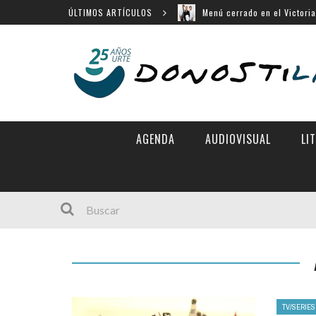
ÚLTIMOS ARTÍCULOS
Menú cerrado en el Victori
14 largometrajes para «New
«Chicas tristes» en Horizon
«Búnker», en Sección Ofici
Movistar Plus apuesta por 
AGENDA
AUDIOVISUAL
LI
TV/SERIES