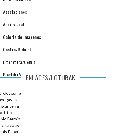
Asociaciones
Audiovisual
Galeria de Imagenes
Gastro/Bidaiak
Literatura/Comic
Plastika/Arquitectura
ENLACES/LOTURAK
arclovesme
avegavela
ngunterra
a-t-i-o
blo Fermin
fe Creative
gnis España