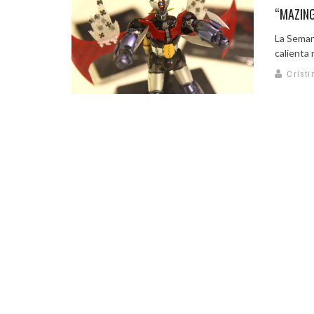
“MAZING
La Seman
calienta 
Cristi