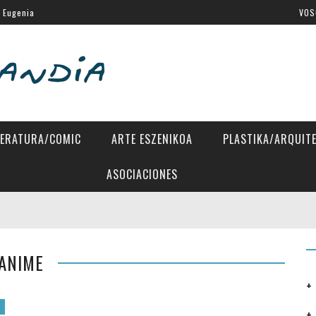
a Eugenia
VOS
 Directors»
tes Latinos de San Sebastián
al de Venecia
SSIFF
TERATURA/COMIC
ARTE ESZENIKOA
PLASTIKA/ARQUIT
ASOCIACIONES
ANIME