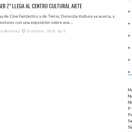
ER Z” LLEGA AL CENTRO CULTURAL AIETE
a de Cine Fantástico y de Terror, Donostia Kultura se acerca, y
motores con una exposición sobre una ...
na Martinez
8 octubre, 2018
0
M
N
Ni
P-
Pa
Sa
Si