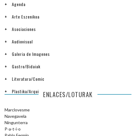
Agenda
Arte Eszenikoa
Asociaciones
Audiovisual
Galeria de Imagenes
Gastro/Bidaiak
Literatura/Comic
Plastika/Arquitectura
ENLACES/LOTURAK
Marclovesme
Navegavela
Ningunterra
P-a-t-i-o
Pablo Fermin