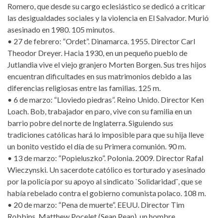
Romero, que desde su cargo eclesiástico se dedicó a criticar
las desigualdades sociales y la violencia en El Salvador. Murió
asesinado en 1980. 105 minutos.
• 27 de febrero: “Ordet”. Dinamarca. 1955. Director Carl
Theodor Dreyer. Hacia 1930, en un pequeño pueblo de
Jutlandia vive el viejo granjero Morten Borgen. Sus tres hijos
encuentran dificultades en sus matrimonios debido a las
diferencias religiosas entre las familias. 125 m.
• 6 de marzo: “Lloviedo piedras”. Reino Unido. Director Ken
Loach. Bob, trabajador en paro, vive con su familia en un
barrio pobre del norte de Inglaterra. Siguiendo sus
tradiciones católicas hará lo imposible para que su hija lleve
un bonito vestido el día de su Primera comunión. 90 m.
• 13 de marzo: “Popieluszko”. Polonia. 2009. Director Rafal
Wieczynski. Un sacerdote católico es torturado y asesinado
por la policía por su apoyo al sindicato `Solidaridad¨, que se
había rebelado contra el gobierno comunista polaco. 108 m.
• 20 de marzo: “Pena de muerte”. EEUU. Director Tim
Robbins. Matthew Pocelet (Sean Pean), un hombre