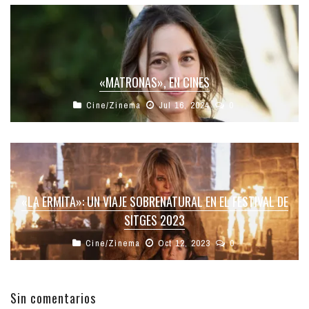
«MATRONAS», EN CINES
Cine/Zinema
Jul 16, 2024
0
«LA ERMITA»: UN VIAJE SOBRENATURAL EN EL FESTIVAL DE
SITGES 2023
Cine/Zinema
Oct 12, 2023
0
Sin comentarios