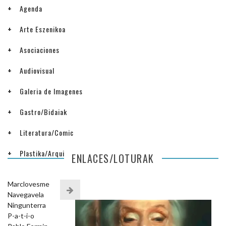
Agenda
Arte Eszenikoa
Asociaciones
Audiovisual
Galeria de Imagenes
Gastro/Bidaiak
Literatura/Comic
Plastika/Arquitectura
ENLACES/LOTURAK
Marclovesme
Navegavela
Ningunterra
P-a-t-i-o