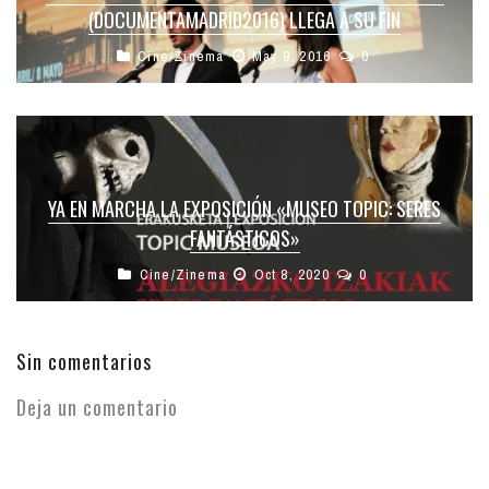
(DOCUMENTAMADRID2016) LLEGA A SU FIN
Cine/Zinema
May 9, 2016
0
YA EN MARCHA LA EXPOSICIÓN «MUSEO TOPIC: SERES
FANTÁSTICOS»
Cine/Zinema
Oct 8, 2020
0
Sin comentarios
Deja un comentario