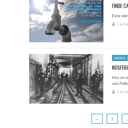
FINDE 
Este vie
Carlo
AGENDA
NOSFERA
Hoy se re
con Pelha
Carlo
←
1