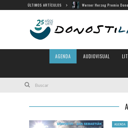
ÚLTIMOS ARTÍCULOS
Werner Herzog Premio Dono
Menú cerrado en el Victori
14 largometrajes para «New
«Chicas tristes» en Horizon
«Búnker», en Sección Ofici
AGENDA
AUDIOVISUAL
LI
AGENDA