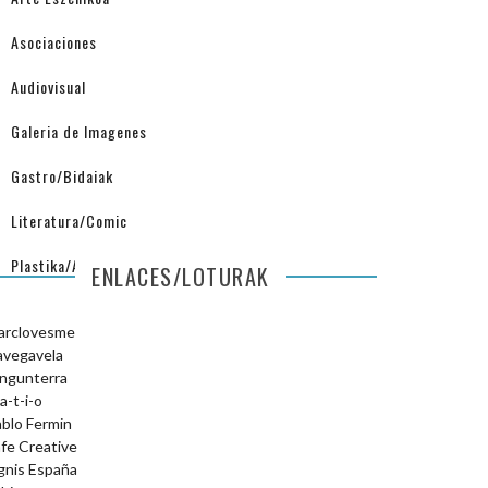
Asociaciones
Audiovisual
Galeria de Imagenes
Gastro/Bidaiak
Literatura/Comic
Plastika/Arquitectura
ENLACES/LOTURAK
arclovesme
avegavela
ngunterra
a-t-i-o
blo Fermin
fe Creative
gnis España