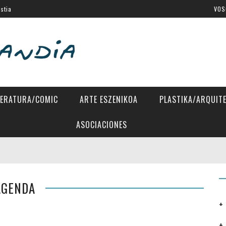
stia
VOS
a Eugenia
 Directors»
tes Latinos de San Sebastián
al de Venecia
TERATURA/COMIC
ARTE ESZENIKOA
PLASTIKA/ARQUIT
ASOCIACIONES
AGENDA