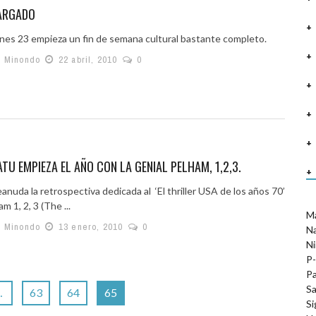
CARGADO
rnes 23 empieza un fin de semana cultural bastante completo.
s Minondo
22 abril, 2010
0
TU EMPIEZA EL AÑO CON LA GENIAL PELHAM, 1,2,3.
anuda la retrospectiva dedicada al ‘El thriller USA de los años 70’
m 1, 2, 3 (The ...
M
s Minondo
13 enero, 2010
0
N
Ni
P-
Pa
Sa
…
63
64
65
Si