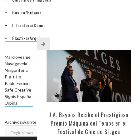
Gastro/Bidaiak
Literatura/Comic
Plastika/Arquitectura
ENLACES/LOTURAK
Marclovesme
Navegavela
Ningunterra
P-a-t-i-o
Pablo Fermin
Safe Creative
Signis España
Urbina
ARCHIVOS/AGIRITEGIAK
J.A. Bayona Recibe el Prestigioso
Premio Máquina del Temps en el
Archivos/Agiritegiak
Festival de Cine de Sitges