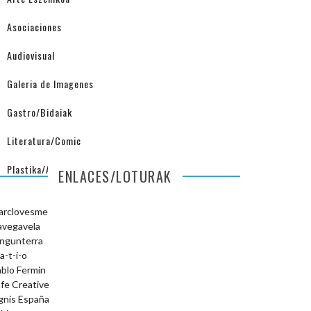
Asociaciones
Audiovisual
Galeria de Imagenes
Gastro/Bidaiak
Literatura/Comic
Plastika/Arquitectura
ENLACES/LOTURAK
arclovesme
avegavela
ngunterra
a-t-i-o
blo Fermin
fe Creative
gnis España