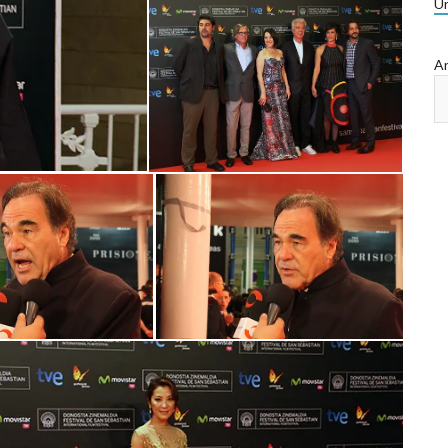
Ur
Ar