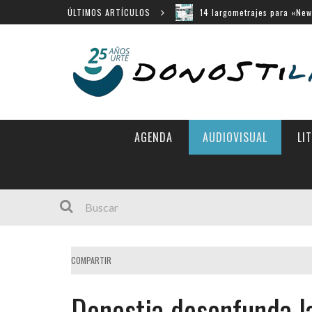
ÚLTIMOS ARTÍCULOS
14 largometrajes para «New
«Chicas tristes» en Horizon
«Búnker», en Sección Ofici
Movistar Plus apuesta por 
Menú cerrado en el Victori
AGENDA
AUDIOVISUAL
LI
COMPARTIR
Donostia desenfunda la