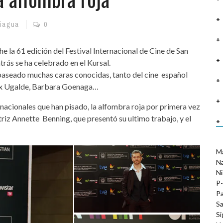
niagua
0
e la 61 edición del Festival Internacional de Cine de San
rás se ha celebrado en el Kursal.
 paseado muchas caras conocidas, tanto del cine español
x Ugalde, Barbara Goenaga…
ernacionales que han pisado, la alfombra roja por primera vez
ctriz Annette Benning, que presentó su ultimo trabajo, y el
M
N
Ni
P-
Pa
Sa
Si