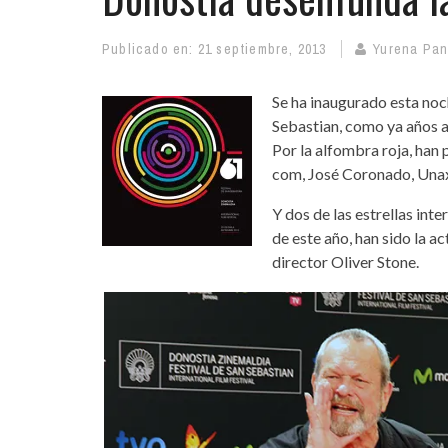
Publicado en:
21 septiembre, 2013
Yurena Pa
Se ha inaugurado esta noch
Sebastian, como ya años at
Por la alfombra roja, han
com, José Coronado, Una
Y dos de las estrellas int
de este año, han sido la a
director Oliver Stone.