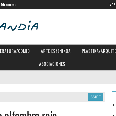
 Directors»
VOS
tes Latinos de San Sebastián
al de Venecia
SSIFF
a Eugenia
TERATURA/COMIC
ARTE ESZENIKOA
PLASTIKA/ARQUIT
ASOCIACIONES
SSIFF
 alfombra roja