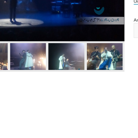
Ur
Ar