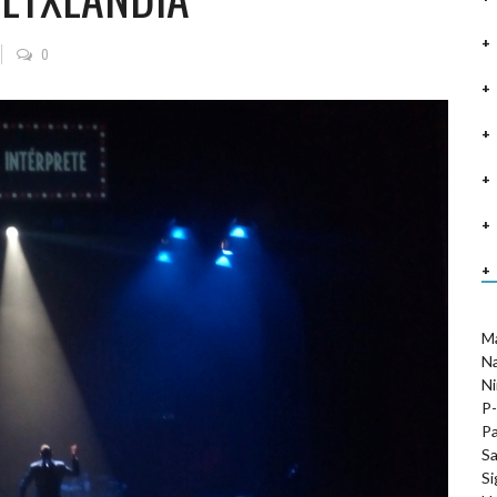
0
M
N
Ni
P-
Pa
Sa
Si