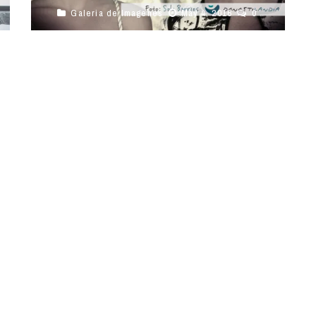
Galeria de Imagenes
May 4, 2016
0
¿En que lugar de Europa esta el Olivo familiar
plantad? Alma por amor a su abuelo, involucra a
familia y ...