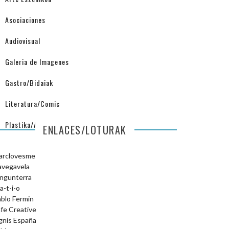
Asociaciones
Audiovisual
Galeria de Imagenes
Gastro/Bidaiak
Literatura/Comic
Plastika/Arquitectura
ENLACES/LOTURAK
arclovesme
avegavela
ngunterra
a-t-i-o
blo Fermin
fe Creative
gnis España