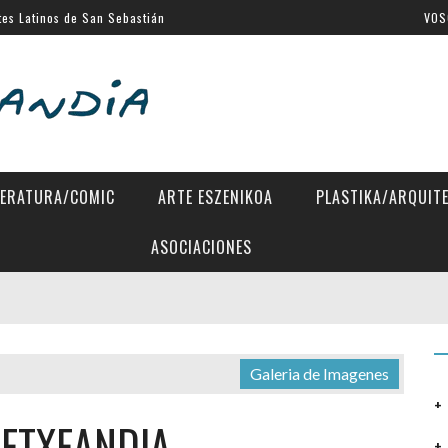
tes Latinos de San Sebastián
VOS
al de Venecia
SSIFF
a Eugenia
 Directors»
TERATURA/COMIC
ARTE ESZENIKOA
PLASTIKA/ARQUIT
ASOCIACIONES
Galeria de Imagenes
 ETXEANDIA