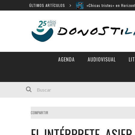
ÚLTIMOS ARTÍCULOS
«Chicas tristes» en Horizon
«Búnker», en Sección Ofici
Movistar Plus apuesta por 
Menú cerrado en el Victori
14 largometrajes para «New
AGENDA
AUDIOVISUAL
LI
COMPARTIR
EL INTÉRPRETE, ASIER