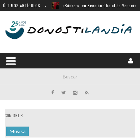
ÚLTIMOS ARTÍCULOS
«Búnker», en Sección Oficial de Venecia
Movistar Plus apuesta por SSIFF
Menú cerrado en el Victoria Eugenia
14 largometrajes para «New Directors»
«Chicas tristes» en Horizontes Latinos de
San Sebastián
COMPARTIR
Musika