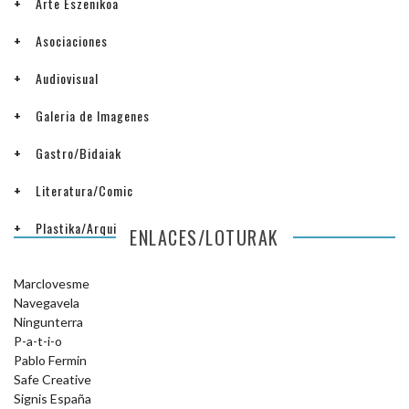
Arte Eszenikoa
Asociaciones
Audiovisual
Galeria de Imagenes
Gastro/Bidaiak
Literatura/Comic
Plastika/Arquitectura
ENLACES/LOTURAK
Marclovesme
Navegavela
Ningunterra
P-a-t-i-o
Pablo Fermin
Safe Creative
Signis España