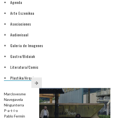
Agenda
Arte Eszenikoa
Asociaciones
Audiovisual
Galeria de Imagenes
Gastro/Bidaiak
Literatura/Comic
Plastika/Arquitectura
ENLACES/LOTURAK
Marclovesme
Navegavela
Ningunterra
P-a-t-i-o
Pablo Fermin