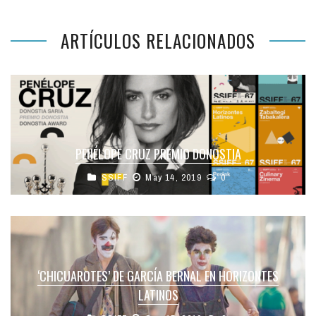
ARTÍCULOS RELACIONADOS
PENÉLOPE CRUZ PREMIO DONOSTIA
SSIFF
May 14, 2019
0
‘CHICUAROTES’ DE GARCÍA BERNAL EN HORIZONTES
LATINOS