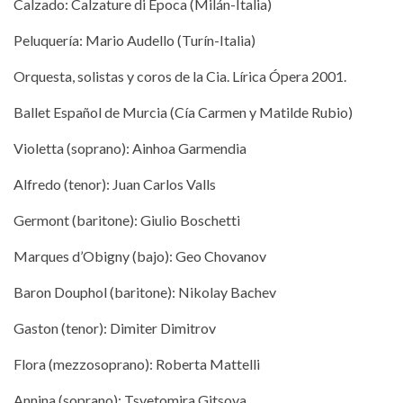
Calzado: Calzature di Epoca (Milán-Italia)
Peluquería: Mario Audello (Turín-Italia)
Orquesta, solistas y coros de la Cia. Lírica Ópera 2001.
Ballet Español de Murcia (Cía Carmen y Matilde Rubio)
Violetta (soprano): Ainhoa Garmendia
Alfredo (tenor): Juan Carlos Valls
Germont (baritone): Giulio Boschetti
Marques d’Obigny (bajo): Geo Chovanov
Baron Douphol (baritone): Nikolay Bachev
Gaston (tenor): Dimiter Dimitrov
Flora (mezzosoprano): Roberta Mattelli
Annina (soprano): Tsvetomira Gitsova