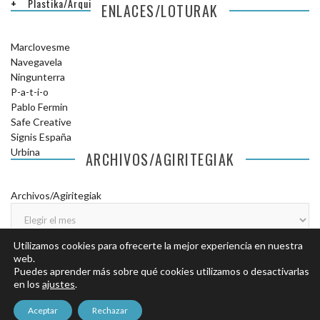
Plastika/Arquitectura
ENLACES/LOTURAK
Marclovesme
Navegavela
Ningunterra
P-a-t-i-o
Pablo Fermin
Safe Creative
Signis España
Urbina
ARCHIVOS/AGIRITEGIAK
Archivos/Agiritegiak
Utilizamos cookies para ofrecerte la mejor experiencia en nuestra
web.
Puedes aprender más sobre qué cookies utilizamos o desactivarlas
en los
ajustes
.
© COPYRIGHT DONOSTILANDIA.
AVISO LEGAL
.
POLÍTICA DE
Aceptar
Rechazar
PRIVACIDAD
.
POLÍTICA DE COOKIES
.