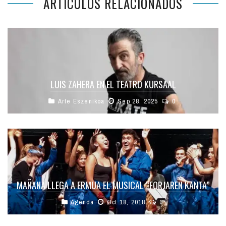
ARTÍCULOS RELACIONADOS
LUIS ZAHERA EN EL TEATRO KURSAAL
Arte Eszenikoa
Sep 28, 2025
0
MAÑANA LLEGA A ERMUA EL MUSICAL “FORJAREN KANTA”
Agenda
Oct 18, 2018
0