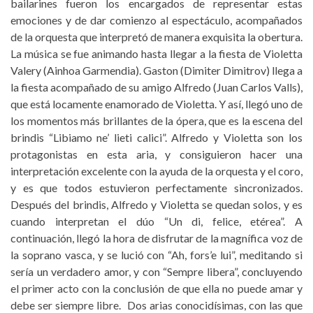
bailarines fueron los encargados de representar estas
emociones y de dar comienzo al espectáculo, acompañados
de la orquesta que interpretó de manera exquisita la obertura.
La música se fue animando hasta llegar a la fiesta de Violetta
Valery (Ainhoa Garmendia). Gaston (Dimiter Dimitrov) llega a
la fiesta acompañado de su amigo Alfredo (Juan Carlos Valls),
que está locamente enamorado de Violetta. Y así, llegó uno de
los momentos más brillantes de la ópera, que es la escena del
brindis “Libiamo ne’ lieti calici”. Alfredo y Violetta son los
protagonistas en esta aria, y consiguieron hacer una
interpretación excelente con la ayuda de la orquesta y el coro,
y es que todos estuvieron perfectamente sincronizados.
Después del brindis, Alfredo y Violetta se quedan solos, y es
cuando interpretan el dúo “Un di, felice, etérea”. A
continuación, llegó la hora de disfrutar de la magnífica voz de
la soprano vasca, y se lució con “Ah, fors’e lui”, meditando si
sería un verdadero amor, y con “Sempre libera”, concluyendo
el primer acto con la conclusión de que ella no puede amar y
debe ser siempre libre. Dos arias conocidísimas, con las que