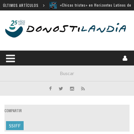
San Sebastián
ÚLTIMOS ARTÍCULOS
«Búnker», en Sección Oficial de Venecia
Movistar Plus apuesta por SSIFF
Menú cerrado en el Victoria Eugenia
14 largometrajes para «New Directors»
COMPARTIR
SSIFF