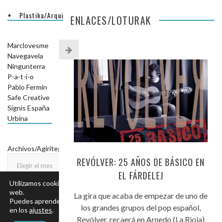
Plastika/Arquitectura
ENLACES/LOTURAK
Marclovesme
Navegavela
Ningunterra
P-a-t-i-o
Pablo Fermin
Safe Creative
Signis España
Urbina
ARCHIVOS/AGIRITEGIAK
Archivos/Agiritegiak
REVÓLVER: 25 AÑOS DE BÁSICO EN
EL FÁRDELEJ
Utilizamos cookies para ofrecerte la mejor experiencia en nuestra
web.
La gira que acaba de empezar de uno de
Puedes aprender más sobre qué cookies utilizamos o desactivarlas
los grandes grupos del pop español,
en los
ajustes
.
Revólver, recaerá en Arnedo (La Rioja)
© COPYRIGHT DONOSTILANDIA.
AVISO LEGAL
.
POLÍTICA DE