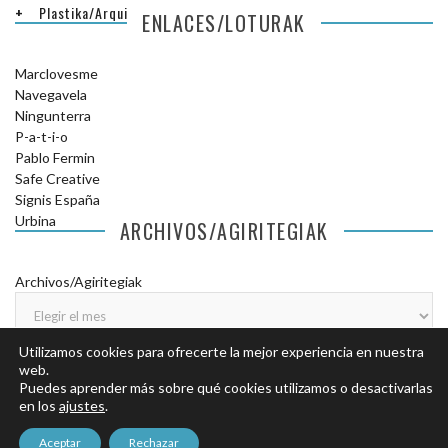
Plastika/Arquitectura
ENLACES/LOTURAK
Marclovesme
Navegavela
Ningunterra
P-a-t-i-o
Pablo Fermin
Safe Creative
Signis España
Urbina
ARCHIVOS/AGIRITEGIAK
Archivos/Agiritegiak
Utilizamos cookies para ofrecerte la mejor experiencia en nuestra
web.
Puedes aprender más sobre qué cookies utilizamos o desactivarlas
en los
ajustes
.
© COPYRIGHT DONOSTILANDIA.
AVISO LEGAL
.
POLÍTICA DE
Aceptar
Rechazar
PRIVACIDAD
.
POLÍTICA DE COOKIES
.