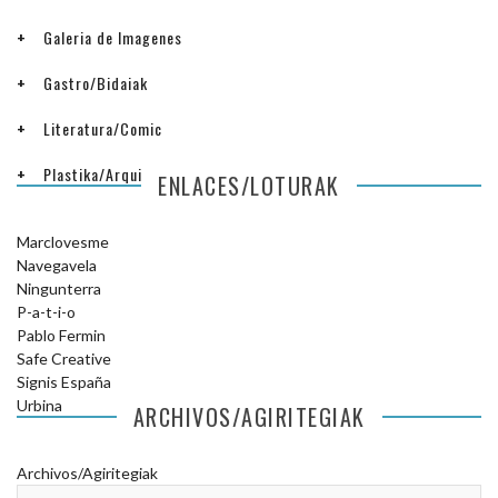
Galeria de Imagenes
Gastro/Bidaiak
Literatura/Comic
Plastika/Arquitectura
ENLACES/LOTURAK
Marclovesme
Navegavela
Ningunterra
P-a-t-i-o
Pablo Fermin
Safe Creative
Signis España
Urbina
ARCHIVOS/AGIRITEGIAK
Archivos/Agiritegiak