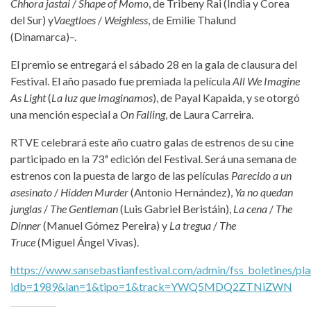
Chhora jastai
/
Shape of Momo
, de Tribeny Rai (India y Corea
del Sur) y
Vaegtloes
/
Weighless
, de Emilie Thalund
(Dinamarca)–.
El premio se entregará el sábado 28 en la gala de clausura del
Festival. El año pasado fue premiada la película
All We Imagine
As Light
(
La luz que imaginamos
), de Payal Kapaida, y se otorgó
una mención especial a
On Falling
, de Laura Carreira.
RTVE celebrará este año cuatro galas de estrenos de su cine
participado en la 73ª edición del Festival. Será una semana de
estrenos con la puesta de largo de las películas
Parecido a un
asesinato
/
Hidden Murder
(Antonio Hernández),
Ya no quedan
junglas
/
The Gentleman
(Luis Gabriel Beristáin),
La cena
/
The
Dinner
(Manuel Gómez Pereira) y
La tregua
/
The
Truce
(Miguel Ángel Vivas).
https://www.sansebastianfestival.com/admin/fss_boletines/pla
idb=1989&lan=1&tipo=1&track=YWQ5MDQ2ZTNiZWN