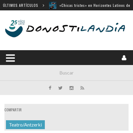
San Sebastián
ÚLTIMOS ARTÍCULOS
«Búnker», en Sección Oficial de Venecia
Movistar Plus apuesta por SSIFF
Menú cerrado en el Victoria Eugenia
14 largometrajes para «New Directors»
COMPARTIR
Teatro/Antzerki