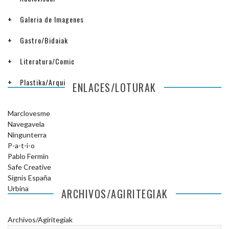
Galeria de Imagenes
Gastro/Bidaiak
Literatura/Comic
Plastika/Arquitectura
ENLACES/LOTURAK
Marclovesme
Navegavela
Ningunterra
P-a-t-i-o
Pablo Fermin
Safe Creative
Signis España
Urbina
ARCHIVOS/AGIRITEGIAK
Archivos/Agiritegiak