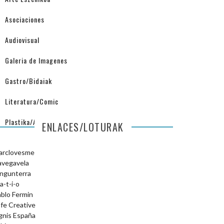
Asociaciones
Audiovisual
Galeria de Imagenes
Gastro/Bidaiak
Literatura/Comic
Plastika/Arquitectura
ENLACES/LOTURAK
arclovesme
avegavela
ngunterra
a-t-i-o
blo Fermin
fe Creative
gnis España