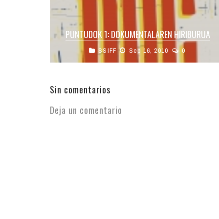
PUNTUDOK 1: DOKUMENTALAREN HIRIBURUA
SSIFF
Sep 16, 2010
0
Ostiraletik aurrera munduko zinemaren
hiriburua izateko titulua astebeterako emango
zaio Donostiari. Hiriari asko guztatzen zaio
hiriburua izatea, are gehiago orain ...
Sin comentarios
Deja un comentario