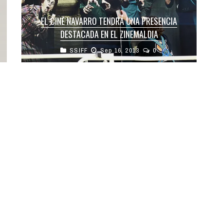
EL CINE NAVARRO TENDRÁ UNA PRESENCIA
DESTACADA EN EL ZINEMALDIA
SSIFF
Sep 16, 2013
0
La distribuidora Golem acude al festival con
ocho largometrajes, tres de ellos, «Caníbal»,
«Quai d’Orsay» y «La herida», competirán por ...