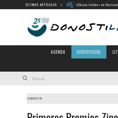
ÚLTIMOS ARTÍCULOS
«Búnker», en Sección Ofici
Movistar Plus apuesta por 
Menú cerrado en el Victori
14 largometrajes para «New
AGENDA
AUDIOVISUAL
LI
COMPARTIR
Primeros Premios Zin