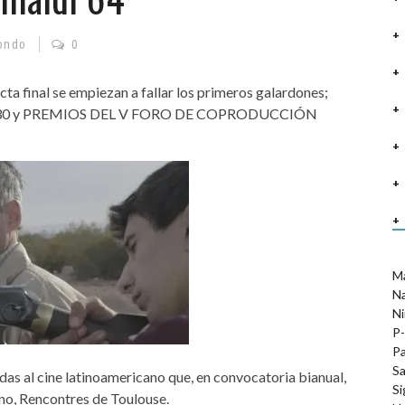
ondo
0
cta final se empiezan a fallar los primeros galardones;
0 y PREMIOS DEL V FORO DE COPRODUCCIÓN
M
N
Ni
P-
Pa
Sa
as al cine latinoamericano que, en convocatoria bianual,
Si
tino, Rencontres de Toulouse.