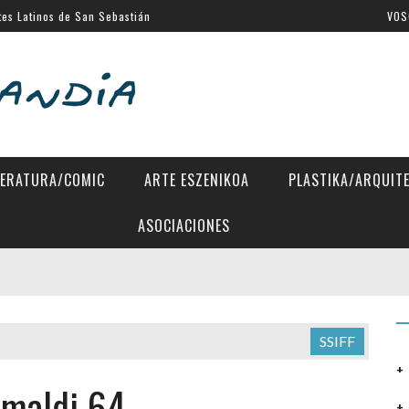
al de Venecia
VOS
SSIFF
a Eugenia
 Directors»
TERATURA/COMIC
ARTE ESZENIKOA
PLASTIKA/ARQUIT
ASOCIACIONES
SSIFF
emaldi 64