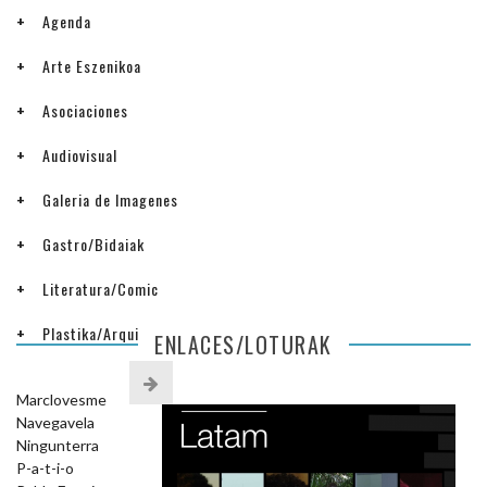
Agenda
Arte Eszenikoa
Asociaciones
Audiovisual
Galeria de Imagenes
Gastro/Bidaiak
Literatura/Comic
Plastika/Arquitectura
ENLACES/LOTURAK
Marclovesme
Navegavela
Ningunterra
P-a-t-i-o