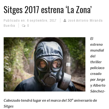
Sitges 2017 estrena ‘La Zona’
Publicado en:
6 septiembre, 2017
José Antonio Miranda
Buerba
0
El
estreno
mundial
del
thriller
policíaco
creado
por Jorge
y Alberto
Sánchez-
Cabezudo tendrá lugar en el marco del 50º aniversario de
Sitges