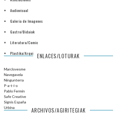
Audiovisual
Galeria de Imagenes
Gastro/Bidaiak
Literatura/Comic
Plastika/Arquitectura
ENLACES/LOTURAK
Marclovesme
Navegavela
Ningunterra
P-a-t-i-o
Pablo Fermin
Safe Creative
Signis España
Urbina
ARCHIVOS/AGIRITEGIAK