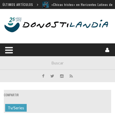
San Sebastián
ÚLTIMOS ARTÍCULOS
«Búnker», en Sección Oficial de Venecia
Movistar Plus apuesta por SSIFF
Menú cerrado en el Victoria Eugenia
14 largometrajes para «New Directors»
COMPARTIR
Tv/Series