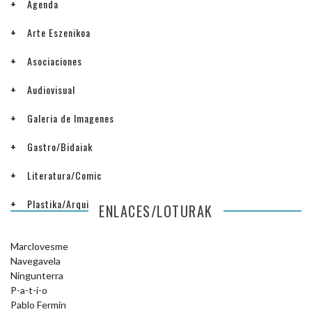
Agenda
Arte Eszenikoa
Asociaciones
Audiovisual
Galeria de Imagenes
Gastro/Bidaiak
Literatura/Comic
Plastika/Arquitectura
ENLACES/LOTURAK
Marclovesme
Navegavela
Ningunterra
P-a-t-i-o
Pablo Fermin