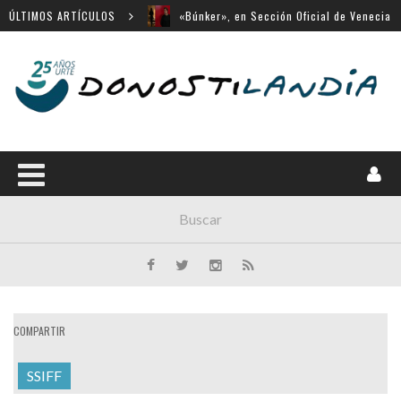
ÚLTIMOS ARTÍCULOS
«Búnker», en Sección Oficial de Venecia
Movistar Plus apuesta por SSIFF
Menú cerrado en el Victoria Eugenia
14 largometrajes para «New Directors»
«Chicas tristes» en Horizontes Latinos de
San Sebastián
COMPARTIR
SSIFF