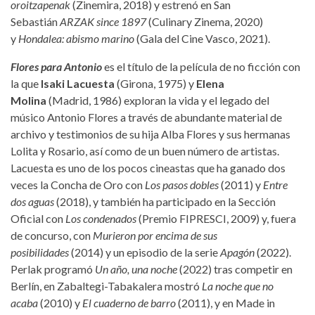
oroitzapenak
(Zinemira, 2018) y estrenó en San
Sebastián
ARZAK since 1897
(Culinary Zinema, 2020)
y
Hondalea: abismo marino
(Gala del Cine Vasco, 2021).
Flores para Antonio
es el título de la película de no ficción con
la que
Isaki Lacuesta
(Girona, 1975) y
Elena
Molina
(Madrid, 1986) exploran la vida y el legado del
músico Antonio Flores a través de abundante material de
archivo y testimonios de su hija Alba Flores y sus hermanas
Lolita y Rosario, así como de un buen número de artistas.
Lacuesta es uno de los pocos cineastas que ha ganado dos
veces la Concha de Oro con
Los pasos dobles
(2011) y
Entre
dos aguas
(2018), y también ha participado en la Sección
Oficial con
Los condenados
(Premio FIPRESCI, 2009) y, fuera
de concurso, con
Murieron por encima de sus
posibilidades
(2014) y un episodio de la serie
Apagón
(2022).
Perlak programó
Un año, una noche
(2022) tras competir en
Berlín, en Zabaltegi-Tabakalera mostró
La noche que no
acaba
(2010) y
El cuaderno de barro
(2011), y en Made in