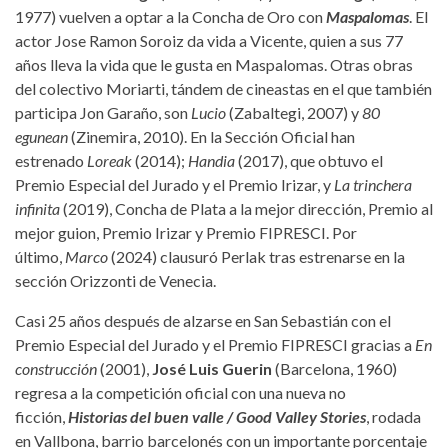
1977) vuelven a optar a la Concha de Oro con
Maspalomas
. El
actor Jose Ramon Soroiz da vida a Vicente, quien a sus 77
años lleva la vida que le gusta en Maspalomas. Otras obras
del colectivo Moriarti, tándem de cineastas en el que también
participa Jon Garaño, son
Lucio
(Zabaltegi, 2007) y
80
egunean
(Zinemira, 2010). En la Sección Oficial han
estrenado
Loreak
(2014);
Handia
(2017), que obtuvo el
Premio Especial del Jurado y el Premio Irizar, y
La trinchera
infinita
(2019), Concha de Plata a la mejor dirección, Premio al
mejor guion, Premio Irizar y Premio FIPRESCI. Por
último,
Marco
(2024) clausuró Perlak tras estrenarse en la
sección Orizzonti de Venecia.
Casi 25 años después de alzarse en San Sebastián con el
Premio Especial del Jurado y el Premio FIPRESCI gracias a
En
construcción
(2001),
José Luis Guerin
(Barcelona, 1960)
regresa a la competición oficial con una nueva no
ficción,
Historias del buen valle / Good Valley Stories
, rodada
en Vallbona, barrio barcelonés con un importante porcentaje