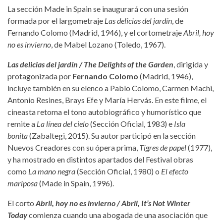
La sección Made in Spain se inaugurará con una sesión
formada por el largometraje
Las delicias del jardín
, de
Fernando Colomo (Madrid, 1946), y el cortometraje
Abril, hoy
no es invierno
, de Mabel Lozano (Toledo, 1967).
Las delicias del jardín / The Delights of the Garden
, dirigida y
protagonizada por
Fernando
Colomo
(Madrid, 1946),
incluye también en su elenco a Pablo Colomo, Carmen Machi,
Antonio Resines, Brays Efe y María Hervás. En este filme, el
cineasta retoma el tono autobiográfico y humorístico que
remite a
La línea del cielo
(Sección Oficial, 1983) e
Isla
bonita
(Zabaltegi, 2015). Su autor participó en la sección
Nuevos Creadores con su ópera prima,
Tigres de papel
(1977),
y ha mostrado en distintos apartados del Festival obras
como
La mano negra
(Sección Oficial, 1980) o
El efecto
mariposa
(Made in Spain, 1996).
El corto
Abril, hoy no es invierno / Abril, It’s Not Winter
Today
comienza cuando una abogada de una asociación que