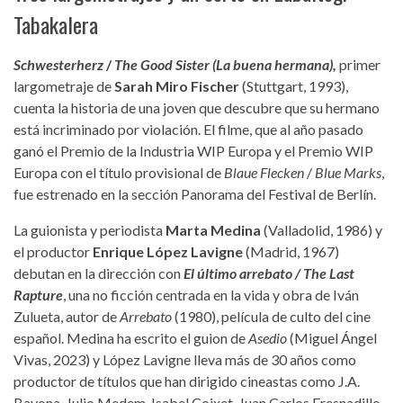
Tabakalera
Schwesterherz
/
The Good Sister (La buena hermana),
primer
largometraje de
Sarah
Miro Fischer
(Stuttgart, 1993),
cuenta la historia de una joven que descubre que su hermano
está incriminado por violación. El filme, que al año pasado
ganó el Premio de la Industria WIP Europa y el Premio WIP
Europa con el título provisional de
Blaue Flecken
/
Blue Marks
,
fue estrenado en la sección Panorama del Festival de Berlín.
La guionista y periodista
Marta Medina
(Valladolid, 1986) y
el productor
Enrique López Lavigne
(Madrid, 1967)
debutan en la dirección con
El último arrebato / The Last
Rapture
, una no ficción centrada en la vida y obra de Iván
Zulueta, autor de
Arrebato
(1980), película de culto del cine
español. Medina ha escrito el guion de
Asedio
(Miguel Ángel
Vivas, 2023) y López Lavigne lleva más de 30 años como
productor de títulos que han dirigido cineastas como J.A.
Bayona, Julio Medem, Isabel Coixet, Juan Carlos Fresnadillo,