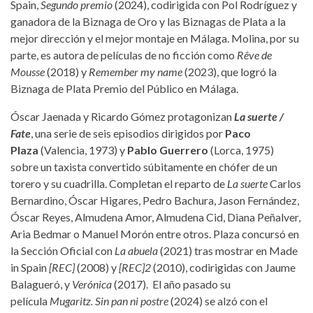
Spain,
Segundo premio
(2024), codirigida con Pol Rodríguez y
ganadora de la Biznaga de Oro y las Biznagas de Plata a la
mejor dirección y el mejor montaje en Málaga. Molina, por su
parte, es autora de películas de no ficción como
Rêve de
Mousse
(2018) y
Remember my name
(2023), que logró la
Biznaga de Plata Premio del Público en Málaga.
Óscar Jaenada y Ricardo Gómez protagonizan
La suerte /
Fate
, una serie de seis episodios dirigidos por
Paco
Plaza
(Valencia, 1973) y
Pablo Guerrero
(Lorca, 1975)
sobre un taxista convertido súbitamente en chófer de un
torero y su cuadrilla. Completan el reparto de
La suerte
Carlos
Bernardino, Óscar Higares, Pedro Bachura, Jason Fernández,
Óscar Reyes, Almudena Amor, Almudena Cid, Diana Peñalver,
Aria Bedmar o Manuel Morón entre otros. Plaza concursó en
la Sección Oficial con
La abuela
(2021) tras mostrar en Made
in Spain
[REC]
(2008) y
[REC]2
(2010), codirigidas con Jaume
Balagueró, y
Verónica
(2017). El año pasado su
película
Mugaritz. Sin pan ni postre
(2024) se alzó con el