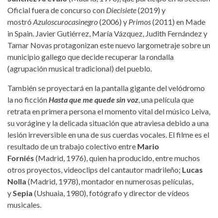
Oficial fuera de concurso con
Diecisiete
(2019) y
mostró
Azuloscurocasinegro
(2006) y
Primos
(2011) en Made
in Spain. Javier Gutiérrez, María Vázquez, Judith Fernández y
Tamar Novas protagonizan este nuevo largometraje sobre un
municipio gallego que decide recuperar la rondalla
(agrupación musical tradicional) del pueblo.
También se proyectará en la pantalla gigante del velódromo
la no ficción
Hasta que me quede sin voz
, una película que
retrata en primera persona el momento vital del músico Leiva,
su vorágine y la delicada situación que atraviesa debido a una
lesión irreversible en una de sus cuerdas vocales. El filme es el
resultado de un trabajo colectivo entre
Mario
Forniés
(Madrid, 1976), quien ha producido, entre muchos
otros proyectos, videoclips del cantautor madrileño;
Lucas
Nolla
(Madrid, 1978), montador en numerosas películas,
y
Sepia
(Ushuaia, 1980), fotógrafo y director de vídeos
musicales.