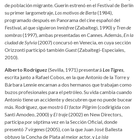
de población migrante. Guerin estrenó en el Festival de Berlín
su primer largometraje,
Los motivos de Berta
(1984),
programado después en Panorama del cine español del
Festival, al que siguieron
Innisfree
(Zabaltegi, 1990) y
Tren de
sombras
(1997), ambas presentadas en Cannes. Además,
En la
ciudad de Sylvia
(2007) concursó en Venecia, en cuya sección
Orizzonti participó también
Guest
(Zabaltegi-Especiales,
2010).
Alberto Rodríguez
(Sevilla, 1971) presentará
Los Tigres
,
escrita junto a Rafael Cobos, en la que Antonio de la Torre y
Bárbara Lennie encarnan a dos hermanos que trabajan como
buzos profesionales para el petróleo. Su vida cambia cuando
Antonio tiene un accidente y descubren que no puede bucear
más. Rodríguez, que mostró
El factor Pilgrim
(codirigida con
Santi Amodeo, 2000) y
El traje
(2002) en New Directors,
participa por séptima vez en la Sección Oficial, donde
presentó
7 vírgenes
(2005), con la que Juan José Ballesta
obtuvo la Concha de Plata al mejor actor, y
La isla