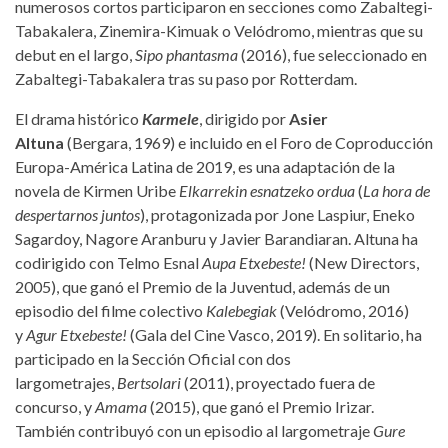
numerosos cortos participaron en secciones como Zabaltegi-
Tabakalera, Zinemira-Kimuak o Velódromo, mientras que su
debut en el largo,
Sipo phantasma
(2016), fue seleccionado en
Zabaltegi-Tabakalera tras su paso por Rotterdam.
El drama histórico
Karmele
, dirigido por
Asier
Altuna
(Bergara, 1969) e incluido en el Foro de Coproducción
Europa-América Latina de 2019, es una adaptación de la
novela de Kirmen Uribe
Elkarrekin esnatzeko ordua
(
La hora de
despertarnos juntos
), protagonizada por Jone Laspiur, Eneko
Sagardoy, Nagore Aranburu y Javier Barandiaran. Altuna ha
codirigido con Telmo Esnal
Aupa Etxebeste!
(New Directors,
2005), que ganó el Premio de la Juventud, además de un
episodio del filme colectivo
Kalebegiak
(Velódromo, 2016)
y
Agur Etxebeste!
(Gala del Cine Vasco, 2019). En solitario, ha
participado en la Sección Oficial con dos
largometrajes,
Bertsolari
(2011), proyectado fuera de
concurso, y
Amama
(2015), que ganó el Premio Irizar.
También contribuyó con un episodio al largometraje
Gure