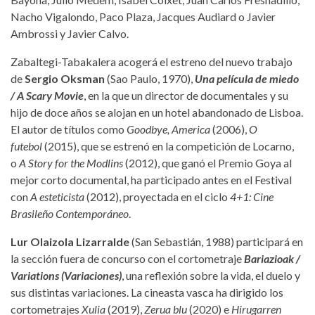
Nacho Vigalondo, Paco Plaza, Jacques Audiard o Javier
Ambrossi y Javier Calvo.
Zabaltegi-Tabakalera acogerá el estreno del nuevo trabajo
de
Sergio Oksman
(Sao Paulo, 1970),
Una película de miedo
/ A Scary Movie
, en la que un director de documentales y su
hijo de doce años se alojan en un hotel abandonado de Lisboa.
El autor de títulos como
Goodbye, America
(2006),
O
futebol
(2015), que se estrenó en la competición de Locarno,
o
A Story for the Modlins
(2012), que ganó el Premio Goya al
mejor corto documental, ha participado antes en el Festival
con
A esteticista
(2012), proyectada en el ciclo
4+1: Cine
Brasileño Contemporáneo
.
Lur Olaizola Lizarralde
(San Sebastián, 1988) participará en
la sección fuera de concurso con el cortometraje
Bariazioak
/
Variations (Variaciones)
, una reflexión sobre la vida, el duelo y
sus distintas variaciones. La cineasta vasca ha dirigido los
cortometrajes
Xulia
(2019),
Zerua blu
(2020) e
Hirugarren