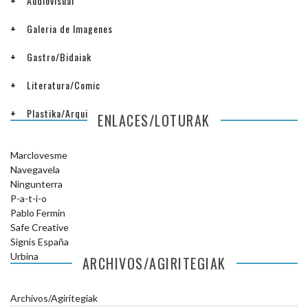
Audiovisual
Galeria de Imagenes
Gastro/Bidaiak
Literatura/Comic
Plastika/Arquitectura
ENLACES/LOTURAK
Marclovesme
Navegavela
Ningunterra
P-a-t-i-o
Pablo Fermin
Safe Creative
Signis España
Urbina
ARCHIVOS/AGIRITEGIAK
Archivos/Agiritegiak