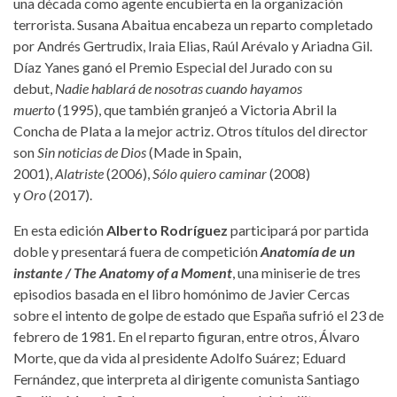
una década como agente encubierta en la organización
terrorista. Susana Abaitua encabeza un reparto completado
por Andrés Gertrudix, Iraia Elias, Raúl Arévalo y Ariadna Gil.
Díaz Yanes ganó el Premio Especial del Jurado con su
debut,
Nadie hablará de nosotras cuando hayamos
muerto
(1995), que también granjeó a Victoria Abril la
Concha de Plata a la mejor actriz. Otros títulos del director
son
Sin noticias de Dios
(Made in Spain,
2001),
Alatriste
(2006),
Sólo quiero caminar
(2008)
y
Oro
(2017).
En esta edición
Alberto Rodríguez
participará por partida
doble y presentará fuera de competición
Anatomía de un
instante / The Anatomy of a Moment
, una miniserie de tres
episodios basada en el libro homónimo de Javier Cercas
sobre el intento de golpe de estado que España sufrió el 23 de
febrero de 1981. En el reparto figuran, entre otros, Álvaro
Morte, que da vida al presidente Adolfo Suárez; Eduard
Fernández, que interpreta al dirigente comunista Santiago