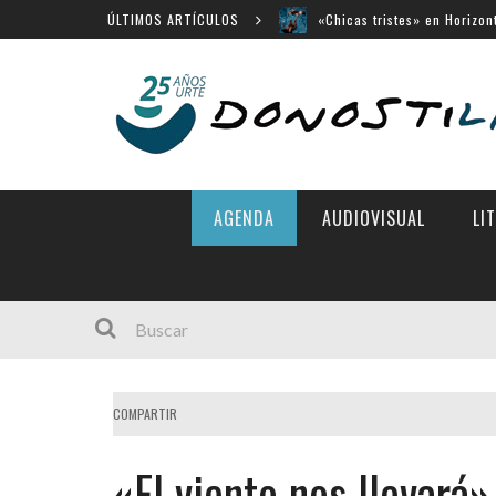
ÚLTIMOS ARTÍCULOS
«Chicas tristes» en Horizon
«Búnker», en Sección Ofici
Movistar Plus apuesta por 
Menú cerrado en el Victori
14 largometrajes para «New
AGENDA
AUDIOVISUAL
LI
COMPARTIR
«El viento nos llevará