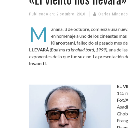
Publicado en:
2 octubre, 2016
Carlos Minond
M
añana, 3 de octubre, comienza una nue
en homenaje a uno de los cineastas más i
Kiarostami
, fallecido el pasado mes de
LLEVARÁ
(Bad ma ra khahad bord, 1999)
, una de la
exponentes de lo que fue su cine. La presentación de
Insausti.
EL V
115 m
Fot/
Asadi
Ghoba
Frang
Dra