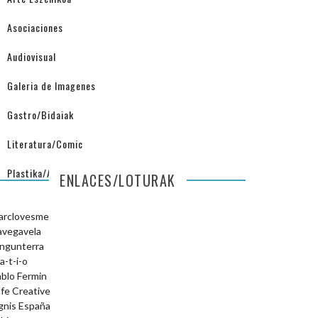
Asociaciones
Audiovisual
Galeria de Imagenes
Gastro/Bidaiak
Literatura/Comic
Plastika/Arquitectura
ENLACES/LOTURAK
arclovesme
avegavela
ngunterra
a-t-i-o
blo Fermin
fe Creative
gnis España