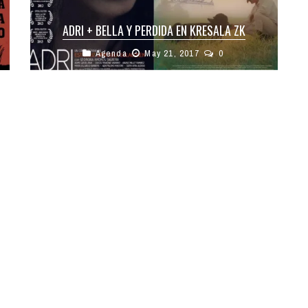
ADRI + BELLA Y PERDIDA EN KRESALA ZK
Agenda
May 21, 2017
0
Mañana lunes, 22 de marzo habrá una sesión
doble en el cineclub Kresala. Por un lado el
cortometraje ADRI, de ...