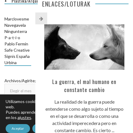
Plastika/Arquitectura
ENLACES/LOTURAK
Marclovesme
Navegavela
Ningunterra
P-a-t-i-o
Pablo Fermin
Safe Creative
Signis España
Urbina
ARCHIVOS/AGIRITEGIAK
La guerra, el mal humano en
Archivos/Agiritegiak
constante cambio
Utilizamos cookies para ofrecerte la mejor experiencia en nuestra
La realidad de la guerra puede
web.
entenderse como algo sujeto al tiempo
Puedes aprender más sobre qué cookies utilizamos o desactivarlas
en el que se desarrolla o como una
en los
ajustes
.
actividad imperecedera pero en
© COPYRIGHT DONOSTILANDIA.
AVISO LEGAL
.
POLÍTICA DE
Aceptar
Rechazar
PRIVACIDAD
.
POLÍTICA DE COOKIES
.
constante cambio. Es cierto ...