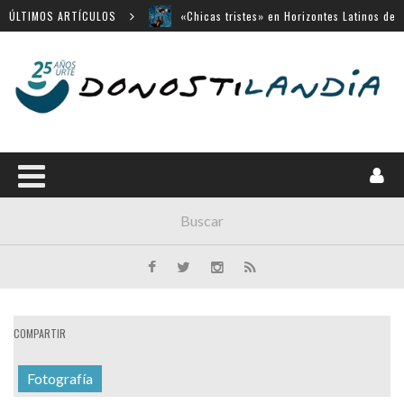
San Sebastián
ÚLTIMOS ARTÍCULOS
«Búnker», en Sección Oficial de Venecia
Movistar Plus apuesta por SSIFF
Menú cerrado en el Victoria Eugenia
14 largometrajes para «New Directors»
COMPARTIR
Fotografía