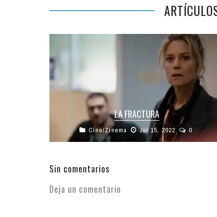
ARTÍCULO
LA FRACTURA
Cine/Zinema
Jul 15, 2022
0
Mezcla de géneros, arranca en un principio con
tintes de comedia para devenir en cine social.
Los contusionados y fracturados ...
Sin comentarios
Deja un comentario