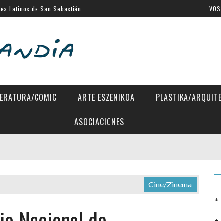
al de Venecia
VOS
SSIFF
a Eugenia
 Directors»
TERATURA/COMIC
ARTE ESZENIKOA
PLASTIKA/ARQUIT
ASOCIACIONES
Cine/Zinema
io Nacional de