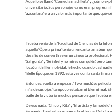
Aquello se llamó ‘Comedia madrileña’ y ¿cómo exp
universitario. Sus personajes ya no eran progres ni
‘azconiana’ era un valor más importante que, qué-sé-
Trueba venía de la ‘Facultad de Ciencias de la Infor
aquella ‘Ópera prima’ tenía un encanto ‘amateur’ que
desafío de convertirse en un cineasta profesional.
‘Sal gorda’ y ‘Sé infiel y no mires con quién’, pero
loco’, un thriller inolvidable hecho cuando casi nadie
‘Belle Époque’, en 1992, esta vez con la santa firma
Entonces, vuelta a empezar: ‘Two much’, su película 
niña de sus ojos’ tampoco estaban ni bien ni mal. E
baile de la victoria’ muchos pensaron que Trueba em
De eso nada: ‘Chico y Rita’ y ‘El artista y la modelo
Fernando Trueba ha recuperado el toque. Quizá a es