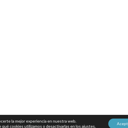
ecerte la mejor experiencia en nuestra web.
Acept
qué cookies utilizamos o desactivarlas en los
ajustes
.