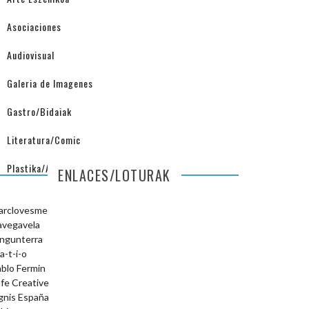
Asociaciones
Audiovisual
Galeria de Imagenes
Gastro/Bidaiak
Literatura/Comic
Plastika/Arquitectura
ENLACES/LOTURAK
arclovesme
avegavela
ngunterra
a-t-i-o
blo Fermin
fe Creative
gnis España