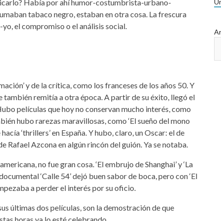
licarlo? Había por ahí humor-costumbrista-urbano-
Ur
 fumaban tabaco negro, estaban en otra cosa. La frescura
yo, el compromiso o el análisis social.
Ar
mación’ y de la crítica, como los franceses de los años 50. Y
 también remitía a otra época. A partir de su éxito, llegó el
 Hubo películas que hoy no conservan mucho interés, como
 también hubo rarezas maravillosas, como ‘El sueño del mono
 hacía ‘thrillers’ en España. Y hubo, claro, un Oscar: el de
 de Rafael Azcona en algún rincón del guión. Ya se notaba.
americana, no fue gran cosa. ‘El embrujo de Shanghai’ y ‘La
l documental ‘Calle 54’ dejó buen sabor de boca, pero con ‘El
pezaba a perder el interés por su oficio.
’, sus últimas dos películas, son la demostración de que
tas horas ya lo esté celebrando.