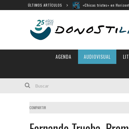
ÚLTIMOS ARTÍCULOS
«Búnker», en Sección Ofici
Movistar Plus apuesta por 
Menú cerrado en el Victori
14 largometrajes para «New
AGENDA
AUDIOVISUAL
LI
COMPARTIR
Fernando Trueba, Prem