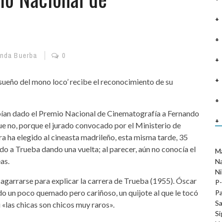
anda Buerba
0
El sueño del mono loco’ recibe el reconocimiento de su
bían dado el Premio Nacional de Cinematografía a Fernando
e no, porque el jurado convocado por el Ministerio de
a ha elegido al cineasta madrileño, esta misma tarde, 35
ido a Trueba dando una vuelta; al parecer, aún no conocía el
M
as.
N
Ni
 agarrarse para explicar la carrera de Trueba (1955). Óscar
P-
do un poco quemado pero cariñoso, un quijote al que le tocó
Pa
Sa
i «las chicas son chicos muy raros».
Si