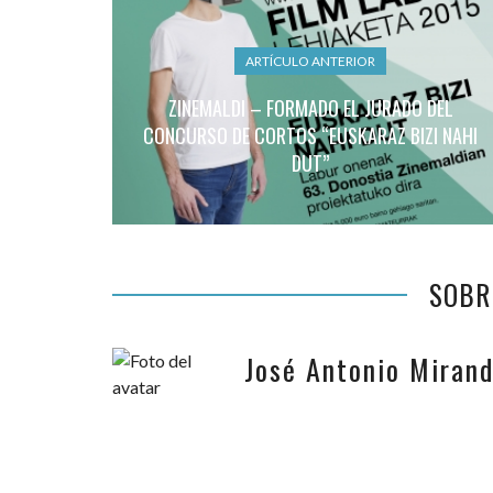
ARTÍCULO ANTERIOR
ZINEMALDI – FORMADO EL JURADO DEL
CONCURSO DE CORTOS “EUSKARAZ BIZI NAHI
DUT”
SOBR
José Antonio Miran