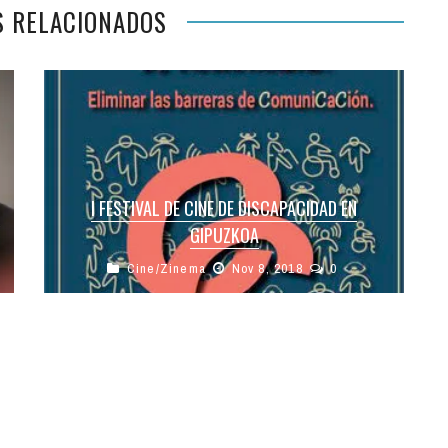
S RELACIONADOS
I FESTIVAL DE CINE DE DISCAPACIDAD EN
GIPUZKOA
Cine/Zinema
Nov 8, 2018
0
La primera edición del Festival de Cine de
Discapacidad en Gipuzkoa arranca hoy mismo
con la apertura del festival a ...