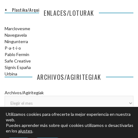
Plastika/Arquitectura
ENLACES/LOTURAK
Marclovesme
Navegavela
Ningunterra
P-a-t-i-o
Pablo Fermin
Safe Creative
Signis España
Urbina
ARCHIVOS/AGIRITEGIAK
Archivos/Agiritegiak
Utilizamos cookies para ofrecerte la mejor experiencia en nuestra
web.
Puedes aprender más sobre qué cookies utilizamos o desactivarlas
en los
ajustes
.
© COPYRIGHT DONOSTILANDIA.
AVISO LEGAL
.
POLÍTICA DE