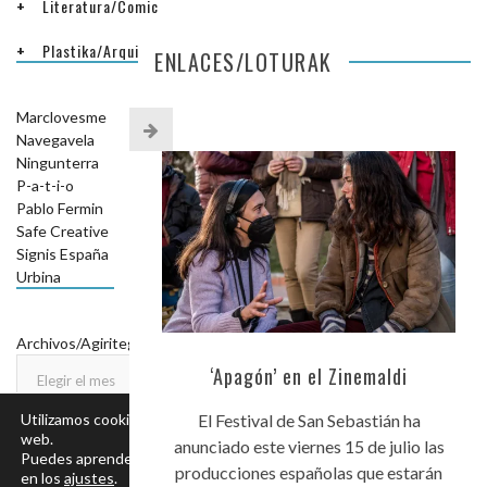
Literatura/Comic
Plastika/Arquitectura
ENLACES/LOTURAK
Marclovesme
Navegavela
Ningunterra
P-a-t-i-o
Pablo Fermin
Safe Creative
Signis España
Urbina
ARCHIVOS/AGIRITEGIAK
Archivos/Agiritegiak
‘Apagón’ en el Zinemaldi
Utilizamos cookies para ofrecerte la mejor experiencia en nuestra
El Festival de San Sebastián ha
web.
anunciado este viernes 15 de julio las
Puedes aprender más sobre qué cookies utilizamos o desactivarlas
producciones españolas que estarán
en los
ajustes
.