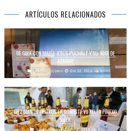
ARTÍCULOS RELACIONADOS
DE GIRA CON MARÍA JESÚS PUCHALT Y SU ‘MAR DE
AZAHAR’
Literatura/Comic
Dic 22, 2016
0
DIEZ DÍAS DE PINTXOS EN DONOSTI: VII KELER PINTXO
WEEK
Gastro/Bidaiak
Jul 2, 2019
0