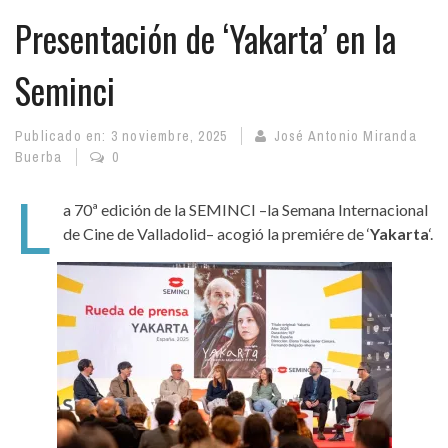
Presentación de ‘Yakarta’ en la
Seminci
Publicado en:
3 noviembre, 2025
José Antonio Miranda
Buerba
0
L
a 70ª edición de la SEMINCI –la Semana Internacional
de Cine de Valladolid– acogió la premiére de ‘
Yakarta
‘.