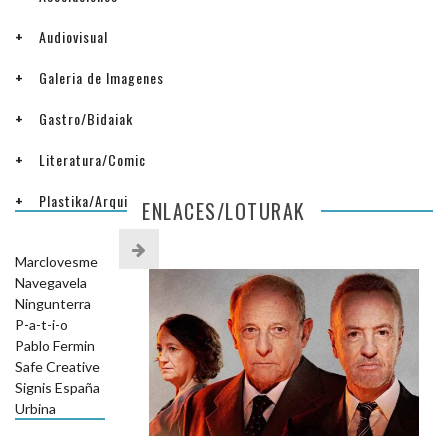
Audiovisual
Galeria de Imagenes
Gastro/Bidaiak
Literatura/Comic
Plastika/Arquitectura
ENLACES/LOTURAK
Marclovesme
Navegavela
Ningunterra
P-a-t-i-o
Pablo Fermin
Safe Creative
Signis España
Urbina
ARCHIVOS/AGIRITEGIAK