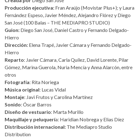
Creada por
Diego San José
Producción ejecutiva:
Fran Araújo (Movistar Plus+); y Laura
Fernández Espeso, Javier Méndez, Alejandro Flórez y Diego
San José (100 Balas – THE MEDIAPRO STUDIO)
Guion:
Diego San José, Daniel Castro y Fernando Delgado-
Hierro
Dirección:
Elena Trapé, Javier Cámara y Fernando Delgado-
Hierro
Reparto
: Javier Cámara, Carla Quílez, David Lorente, Pilar
Gómez, Marina Guerola, Nuria Mencía y Anna Alarcón, entre
otros
Fotografía
: Rita Noriega
Música original
: Lucas Vidal
Montaje
: Javi Frutos y Carolina Martínez
Sonido
: Óscar Barros
Diseño de vestuario
: Marta Murillo
Maquillaje y peluquerí
a: Haridian Nobrega y Elias Díez
Distribución internacional:
The Mediapro Studio
Distribution