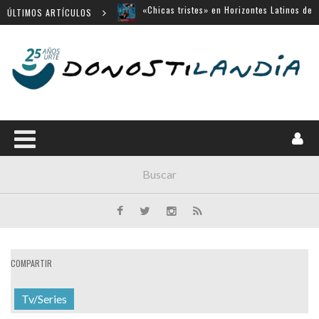
ÚLTIMOS ARTÍCULOS
«Búnker», en Sección Oficial de Venecia
Movistar Plus apuesta por SSIFF
Menú cerrado en el Victoria Eugenia
14 largometrajes para «New Directors»
COMPARTIR
Tv/Series