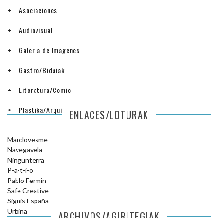
Asociaciones
Audiovisual
Galeria de Imagenes
Gastro/Bidaiak
Literatura/Comic
Plastika/Arquitectura
ENLACES/LOTURAK
Marclovesme
Navegavela
Ningunterra
P-a-t-i-o
Pablo Fermin
Safe Creative
Signis España
Urbina
ARCHIVOS/AGIRITEGIAK