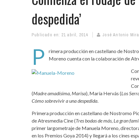
despedida’
Publicado en:
21 abril, 2014
José Antonio Mir
P
rimera producción en castellano de Nostr
Moreno cuenta con la colaboración de At
Con
rev
Cor
(
Madre amadísima, Marisa
), María Hervás (
Los Serr
Cómo sobrevivir a una despedida
.
Primera producción en castellano de Nostromo Pic
de Atresmedia Cine (
Tres bodas de más, La gran famil
primer largometraje de Manuela Moreno, director
en los Premios Goya 2014) y llegará a los cines e