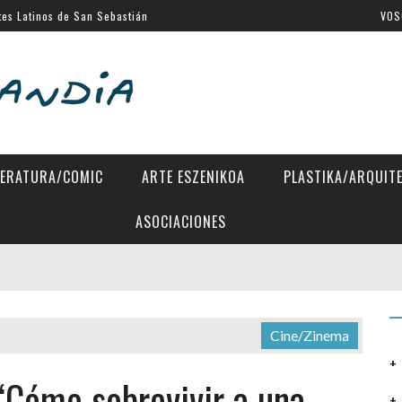
tes Latinos de San Sebastián
VOS
al de Venecia
SSIFF
a Eugenia
 Directors»
TERATURA/COMIC
ARTE ESZENIKOA
PLASTIKA/ARQUIT
ASOCIACIONES
Cine/Zinema
‘Cómo sobrevivir a una