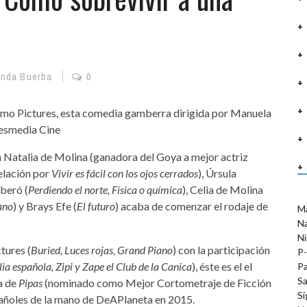
anda Buerba
0
omo Pictures, esta comedia gamberra dirigida por Manuela
resmedia Cine
 Natalia de Molina (ganadora del Goya a mejor actriz
elación por
Vivir es fácil con los ojos cerrados
), Úrsula
beró (
Perdiendo el norte, Física o química
), Celia de Molina
ano
) y Brays Efe (
El futuro
) acaba de comenzar el rodaje de
M
N
Ni
tures (
Buried, Luces rojas, Grand Piano
) con la participación
P-
ia española, Zipi y Zape el Club de la Canica
), éste es el el
Pa
Sa
a de
Pipas
(nominado como Mejor Cortometraje de Ficción
Si
spañoles de la mano de DeAPlaneta en 2015.