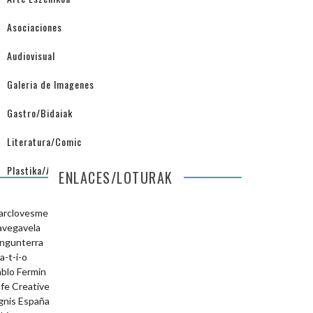
Asociaciones
Audiovisual
Galeria de Imagenes
Gastro/Bidaiak
Literatura/Comic
Plastika/Arquitectura
ENLACES/LOTURAK
arclovesme
avegavela
ngunterra
a-t-i-o
blo Fermin
fe Creative
gnis España