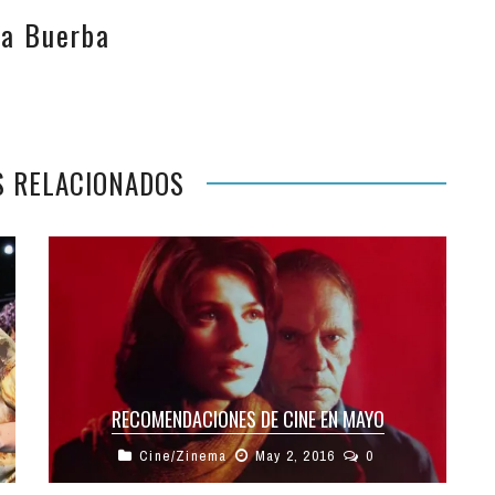
da Buerba
S RELACIONADOS
RECOMENDACIONES DE CINE EN MAYO
Cine/Zinema
May 2, 2016
0
Como ciudad cinéfila que es Donostia, siempre
hay mucha oferta fuera del circuito de salas