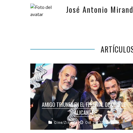
José Antonio Miran
ARTÍCULO
AMIGO TRIUNFA EN EL FESTIVAL DE CINE DE
ALICANTE
Cine/Zinema
Oct 26, 2020
0
El Festival de Cine de Alicante dio a conocer el
pasado sábado premios del palmarés de su 17º