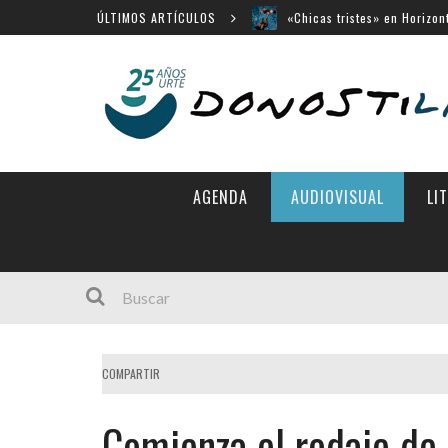
ÚLTIMOS ARTÍCULOS
«Chicas tristes» en Horizon
«Búnker», en Sección Ofici
Movistar Plus apuesta por 
Menú cerrado en el Victori
14 largometrajes para «New
AGENDA
AUDIOVISUAL
LI
COMPARTIR
Comienza el rodaje de 