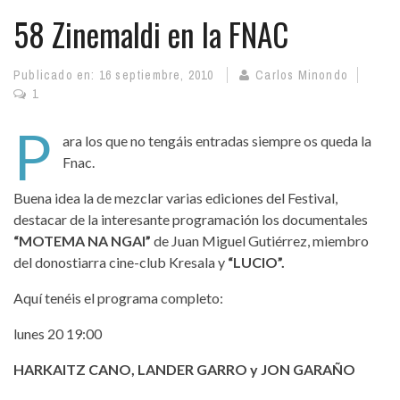
58 Zinemaldi en la FNAC
Publicado en:
16 septiembre, 2010
Carlos Minondo
1
P
ara los que no tengáis entradas siempre os queda la
Fnac.
Buena idea la de mezclar varias ediciones del Festival,
destacar de la interesante programación los documentales
“MOTEMA NA NGAI”
de Juan Miguel Gutiérrez, miembro
del donostiarra cine-club Kresala y
“LUCIO”.
Aquí tenéis el programa completo:
lunes 20 19:00
HARKAITZ CANO, LANDER GARRO y JON GARAÑO