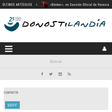
ÚLTIMOS ARTÍCULOS
«Búnker», en Sección Oficial de Venecia
Movistar Plus apuesta por SSIFF
Menú cerrado en el Victoria Eugenia
14 largometrajes para «New Directors»
«Chicas tristes» en Horizontes Latinos de
San Sebastián
COMPARTIR
SSIFF