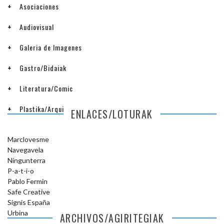
Asociaciones
Audiovisual
Galeria de Imagenes
Gastro/Bidaiak
Literatura/Comic
Plastika/Arquitectura
ENLACES/LOTURAK
Marclovesme
Navegavela
Ningunterra
P-a-t-i-o
Pablo Fermin
Safe Creative
Signis España
Urbina
ARCHIVOS/AGIRITEGIAK