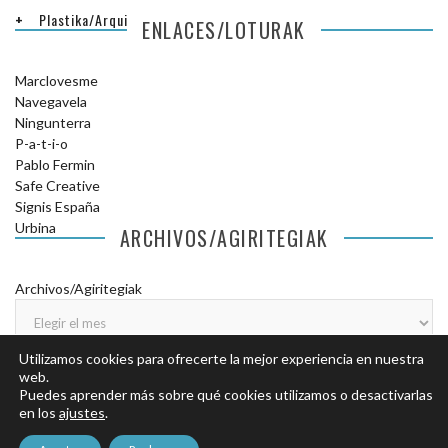
Plastika/Arquitectura
ENLACES/LOTURAK
Marclovesme
Navegavela
Ningunterra
P-a-t-i-o
Pablo Fermin
Safe Creative
Signis España
Urbina
ARCHIVOS/AGIRITEGIAK
Archivos/Agiritegiak
Utilizamos cookies para ofrecerte la mejor experiencia en nuestra
web.
Puedes aprender más sobre qué cookies utilizamos o desactivarlas
en los
ajustes
.
© COPYRIGHT DONOSTILANDIA.
AVISO LEGAL
.
POLÍTICA DE