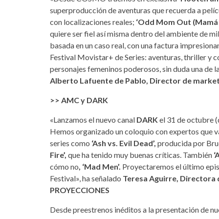
superproducción de aventuras que recuerda a pelícu
con localizaciones reales;
‘Odd Mom Out (Mamá co
quiere ser fiel así misma dentro del ambiente de mi
basada en un caso real, con una factura impresion
Festival Movistar+ de Series: aventuras, thriller y 
personajes femeninos poderosos, sin duda una de la
Alberto Lafuente de Pablo,
Director de market
>> AMC y DARK
«Lanzamos el nuevo canal
DARK
el 31 de octubre (
Hemos organizado un coloquio con expertos que va
series como
‘Ash vs. Evil Dead’,
producida por Br
Fire’,
que ha tenido muy buenas críticas. También
‘
cómo no
, ‘Mad Men’.
Proyectaremos el último episo
Festival», ha señalado
Teresa Aguirre, Directora
PROYECCIONES
Desde preestrenos inéditos a la presentación de nu