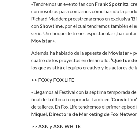
«Tendremos un evento fan con
Frank Spotnitz,
cre
con nosotros para contarnos cómo ha sido la produ
Richard Madden; preestrenaremos en exclusiva
‘Bi
con
Showtime,
por el cual tendremos también el 
serie. Un choque de trenes espectacular», ha cont
Movistar+
.
Además, ha hablado de la apuesta de
Movistar+
po
cuatro de los proyectos en desarrollo:
‘Qué fue de
los que asistirá el equipo creativo y los actores de l
>> FOX y FOX LIFE
«Llegamos al Festival con la séptima temporada de
final de la última temporada. También
‘Conviction
de talleres. En Fox Life tendremos el primer episo
Miquel, Directora de Marketing de Fox Netwo
>> AXN y AXN WHITE