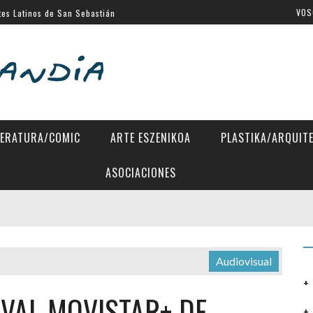
tes Latinos de San Sebastián
VOS
al de Venecia
stia
a Eugenia
 Directors»
TERATURA/COMIC
ARTE ESZENIKOA
PLASTIKA/ARQUIT
ASOCIACIONES
Audiovisual
IVAL MOVISTAR+ DE