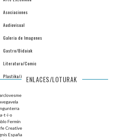
Asociaciones
Audiovisual
Galeria de Imagenes
Gastro/Bidaiak
Literatura/Comic
Plastika/Arquitectura
ENLACES/LOTURAK
arclovesme
avegavela
ngunterra
a-t-i-o
blo Fermin
fe Creative
gnis España