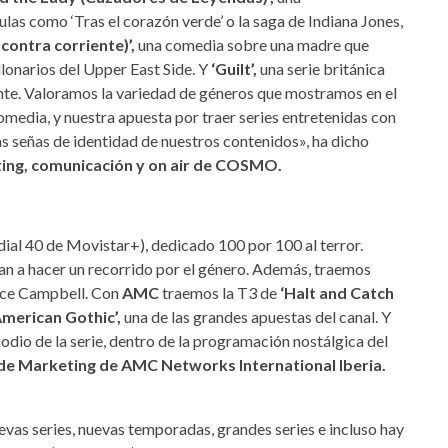
las como ‘Tras el corazón verde’ o la saga de Indiana Jones,
ntra corriente)’,
una comedia sobre una madre que
llonarios del Upper East Side. Y
‘Guilt’,
una serie británica
ante. Valoramos la variedad de géneros que mostramos en el
comedia, y nuestra apuesta por traer series entretenidas con
s señas de identidad de nuestros contenidos», ha dicho
ing, comunicación y on air de COSMO.
dial 40 de Movistar+), dedicado 100 por 100 al terror.
n a hacer un recorrido por el género. Además, traemos
uce Campbell. Con
AMC
traemos la T3 de
‘Halt and Catch
American Gothic’,
una de las grandes apuestas del canal. Y
dio de la serie, dentro de la programación nostálgica del
 de Marketing de AMC Networks International Iberia.
evas series, nuevas temporadas, grandes series e incluso hay