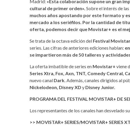
Madrid:
«Esta colaboración supone un gran imp
cultural de primer orden».
Sobre el interés de la
muchos años apostando por este formato y es
mercado a los seriéfilos. Por la cantidad de títu
oferta, podemos decir que Movistar+ es el mejo
Se trata de la octava edición del
Festival Movistar
series. Las cifras de anteriores ediciones hablan:
en
se impartieron más de 50 talleres y actividade
La oferta imbatible de series en
Movistar+
viene d
Series Xtra, Fox, Axn, TNT, Comedy Central, C
nuevo canal
Dark.
Además, canales dirigidos al púb
Nickelodeon, Disney XD
y
Disney Junior.
PROGRAMA DEL FESTIVAL MOVISTAR+ DE SE
Los representantes de los canales han desvelado sus
>> MOVISTAR+ SERIES/MOVISTAR+ SERIES X