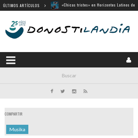
San Sebastián
ÚLTIMOS ARTÍCULOS
«Búnker», en Sección Oficial de Venecia
Movistar Plus apuesta por SSIFF
Menú cerrado en el Victoria Eugenia
14 largometrajes para «New Directors»
COMPARTIR
Musika