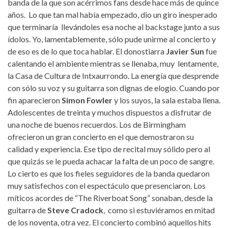
banda de la que son acérrimos fans desde hace más de quince
años. Lo que tan mal había empezado, dio un giro inesperado
que terminaría llevándoles esa noche al backstage junto a sus
ídolos. Yo, lamentablemente, sólo pude unirme al concierto y
de eso es de lo que toca hablar. El donostiarra
Javier Sun
fue
calentando el ambiente mientras se llenaba, muy lentamente,
la Casa de Cultura de Intxaurrondo. La energía que desprende
con sólo su voz y su guitarra son dignas de elogio. Cuando por
fin aparecieron
Simon Fowler
y los suyos, la sala estaba llena.
Adolescentes de treinta y muchos dispuestos a disfrutar de
una noche de buenos recuerdos. Los de Birmingham
ofrecieron un gran concierto en el que demostraron su
calidad y experiencia. Ese tipo de recital muy sólido pero al
que quizás se le pueda achacar la falta de un poco de sangre.
Lo cierto es que los fieles seguidores de la banda quedaron
muy satisfechos con el espectáculo que presenciaron. Los
míticos acordes de “The Riverboat Song” sonaban, desde la
guitarra de
Steve Cradock
, como si estuviéramos en mitad
de los noventa, otra vez. El concierto combinó aquellos hits