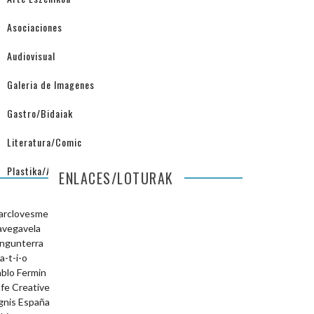
Asociaciones
Audiovisual
Galeria de Imagenes
Gastro/Bidaiak
Literatura/Comic
Plastika/Arquitectura
ENLACES/LOTURAK
arclovesme
avegavela
ngunterra
a-t-i-o
blo Fermin
fe Creative
gnis España