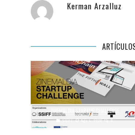
Kerman Arzalluz
ARTÍCULO
ZINEMALDIA STARTUP CHALLENGE
SSIFF
Ago 5, 2020
0
Cinco proyectos de inteligencia artificial, big
data, blockchain y aplicaciones móviles