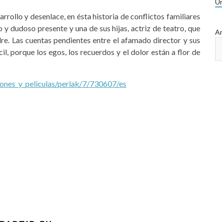
Ur
rrollo y desenlace, en ésta historia de conflictos familiares
 y dudoso presente y una de sus hijas, actriz de teatro, que
Ar
re. Las cuentas pendientes entre el afamado director y sus
cil, porque los egos, los recuerdos y el dolor están a flor de
ones_y_peliculas/perlak/7/730607/es