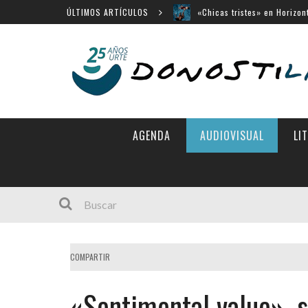
«Chicas tristes» en Horizon
ÚLTIMOS ARTÍCULOS
«Búnker», en Sección Ofici
Movistar Plus apuesta por 
Menú cerrado en el Victori
14 largometrajes para «New
AGENDA
AUDIOVISUAL
LI
COMPARTIR
«Sentimental value», s