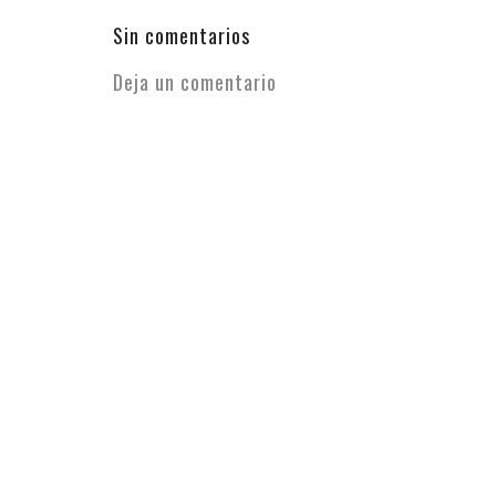
competirán en el Startup Challenge Las
propuestas seleccionadas, procedentes ...
Sin comentarios
Deja un comentario