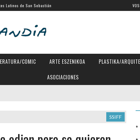
tes Latinos de San Sebastián
VOS
al de Venecia
SSIFF
a Eugenia
 Directors»
TERATURA/COMIC
ARTE ESZENIKOA
PLASTIKA/ARQUIT
ASOCIACIONES
SSIFF
e odian pero se quieren