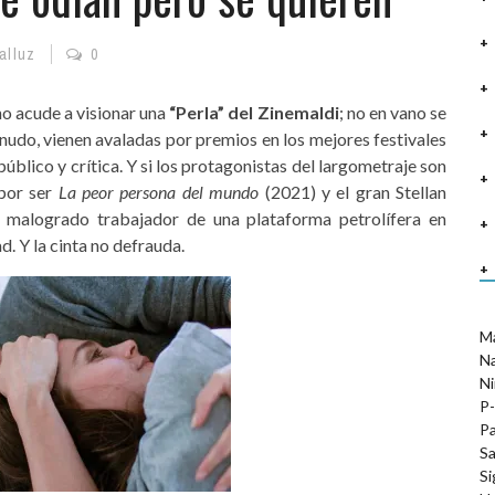
alluz
0
no acude a visionar una
“Perla” del Zinemaldi
; no en vano se
enudo, vienen avaladas por premios en los mejores festivales
blico y crítica. Y si los protagonistas del largometraje son
 por ser
La peor persona del mundo
(2021) y el gran Stellan
l malogrado trabajador de una plataforma petrolífera en
d. Y la cinta no defrauda.
M
N
Ni
P-
Pa
Sa
Si