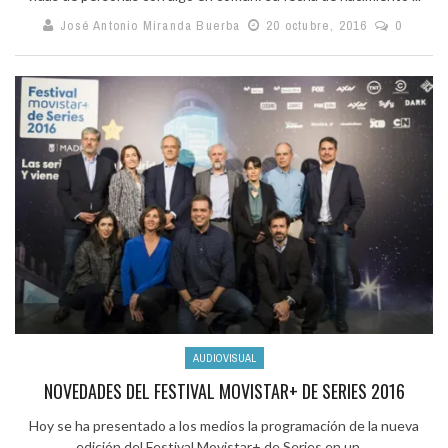
José Antonio Miranda Buerba
20 octubre, 2016
0
AUDIOVISUAL
NOVEDADES DEL FESTIVAL MOVISTAR+ DE SERIES 2016
Hoy se ha presentado a los medios la programación de la nueva
edición del Festival Movistar+ de Series en un ...