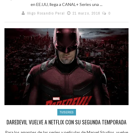
en EE.UU, llega a CANAL+ Series una ...
Iñigo Rocandio Peral
21 marzo, 2016
0
TV/SERIES
DAREDEVIL VUELVE A NETFLIX CON SU SEGUNDA TEMPORADA
Para los amantes de las series y películas de Marvel Studios, vuelve