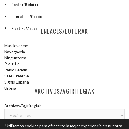
Gastro/Bidaiak
Literatura/Comic
Plastika/Arquitectura
ENLACES/LOTURAK
Marclovesme
Navegavela
Ningunterra
P-a-t-i-o
Pablo Fermin
Safe Creative
Signis España
Urbina
ARCHIVOS/AGIRITEGIAK
Archivos/Agiritegiak
Utilizamos cookies para ofrecerte la mejor experiencia en nuestra