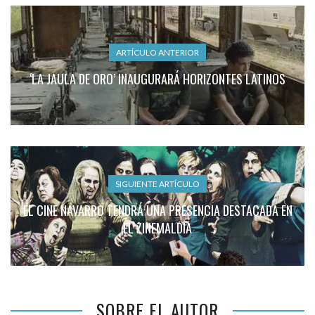
ARTÍCULO ANTERIOR
‘LA JAULA DE ORO’ INAUGURARÁ HORIZONTES LATINOS
SIGUIENTE ARTÍCULO
EL CINE NAVARRO TENDRÁ UNA PRESENCIA DESTACADA EN
EL ZINEMALDIA
SOBRE EL AUTOR