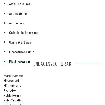
Arte Eszenikoa
Asociaciones
Audiovisual
Galeria de Imagenes
Gastro/Bidaiak
Literatura/Comic
Plastika/Arquitectura
ENLACES/LOTURAK
Marclovesme
Navegavela
Ningunterra
P-a-t-i-o
Pablo Fermin
Safe Creative