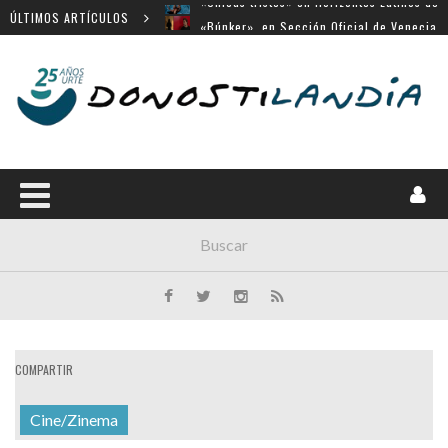
ÚLTIMOS ARTÍCULOS
«Búnker», en Sección Oficial de Venecia
Movistar Plus apuesta por SSIFF
Menú cerrado en el Victoria Eugenia
14 largometrajes para «New Directors»
COMPARTIR
Cine/Zinema