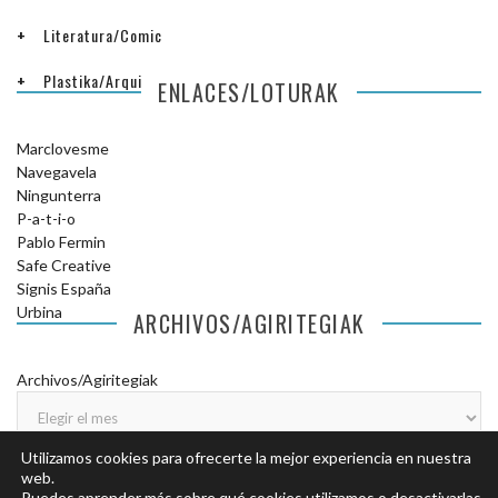
Literatura/Comic
Plastika/Arquitectura
ENLACES/LOTURAK
Marclovesme
Navegavela
Ningunterra
P-a-t-i-o
Pablo Fermin
Safe Creative
Signis España
Urbina
ARCHIVOS/AGIRITEGIAK
Archivos/Agiritegiak
Utilizamos cookies para ofrecerte la mejor experiencia en nuestra
web.
Puedes aprender más sobre qué cookies utilizamos o desactivarlas